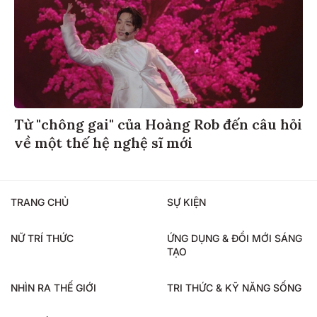
Từ "chông gai" của Hoàng Rob đến câu hỏi
về một thế hệ nghệ sĩ mới
TRANG CHỦ
SỰ KIỆN
NỮ TRÍ THỨC
ỨNG DỤNG & ĐỔI MỚI SÁNG
TẠO
NHÌN RA THẾ GIỚI
TRI THỨC & KỸ NĂNG SỐNG