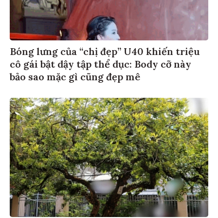
Bóng lưng của “chị đẹp” U40 khiến triệu
cô gái bật dậy tập thể dục: Body cỡ này
bảo sao mặc gì cũng đẹp mê