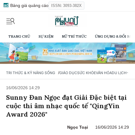
Bảng giá quảng cáo
ISSN: 3093-382X
TRANG CHỦ
SỰ KIỆN
NỮ TRÍ THỨC
ỨNG DỤNG & ĐỔI MỚI
/
TRI THỨC & KỸ NĂNG SỐNG
GIÁO DỤC
SỨC KHỎE
VĂN HÓA
DU LỊCH- Ẩ
16/06/2026 14:29
Sunny Đan Ngọc đạt Giải Đặc biệt tại
cuộc thi âm nhạc quốc tế "QingYin
Award 2026"
Ngọc Toại
16/06/2026 14:29