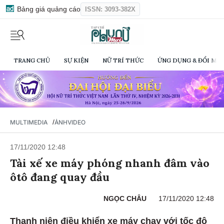
Bảng giá quảng cáo
ISSN: 3093-382X
TRANG CHỦ
SỰ KIỆN
NỮ TRÍ THỨC
ỨNG DỤNG & ĐỔI MỚI
/
MULTIMEDIA
ẢNH
VIDEO
17/11/2020 12:48
Tài xế xe máy phóng nhanh đâm vào
ôtô đang quay đầu
NGỌC CHÂU
17/11/2020 12:48
Thanh niên điều khiển xe máy chạy với tốc độ