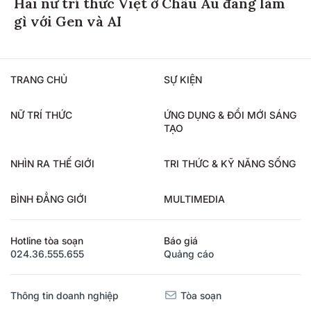
Hai nữ trí thức Việt ở Châu Âu đang làm
gì với Gen và AI
TRANG CHỦ
SỰ KIỆN
NỮ TRÍ THỨC
ỨNG DỤNG & ĐỔI MỚI SÁNG
TẠO
NHÌN RA THẾ GIỚI
TRI THỨC & KỸ NĂNG SỐNG
BÌNH ĐẲNG GIỚI
MULTIMEDIA
Hotline tòa soạn
Báo giá
024.36.555.655
Quảng cáo
Thông tin doanh nghiệp
Tòa soạn