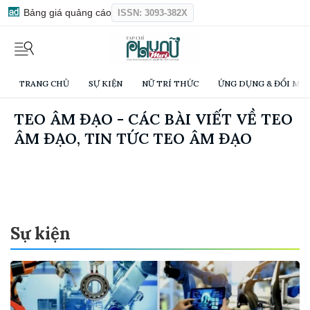
Bảng giá quảng cáo
ISSN: 3093-382X
TRANG CHỦ
SỰ KIỆN
NỮ TRÍ THỨC
ỨNG DỤNG & ĐỔI MỚI
TEO ÂM ĐẠO - CÁC BÀI VIẾT VỀ TEO
ÂM ĐẠO, TIN TỨC TEO ÂM ĐẠO
Sự kiện