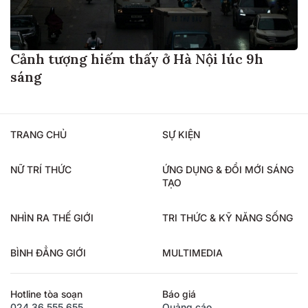
Cảnh tượng hiếm thấy ở Hà Nội lúc 9h
sáng
TRANG CHỦ
SỰ KIỆN
NỮ TRÍ THỨC
ỨNG DỤNG & ĐỔI MỚI SÁNG
TẠO
NHÌN RA THẾ GIỚI
TRI THỨC & KỸ NĂNG SỐNG
BÌNH ĐẲNG GIỚI
MULTIMEDIA
Hotline tòa soạn
Báo giá
024.36.555.655
Quảng cáo