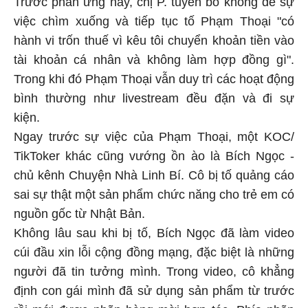
Trước phản ứng này, chị P. tuyên bố không để sự
việc chìm xuống và tiếp tục tố Phạm Thoại "có
hành vi trốn thuế vì kêu tôi chuyển khoản tiền vào
tài khoản cá nhân và không làm hợp đồng gì".
Trong khi đó Phạm Thoại vẫn duy trì các hoạt động
bình thường như livestream đều đặn và đi sự
kiện.
Ngay trước sự việc của Phạm Thoại, một KOC/
TikToker khác cũng vướng ồn ào là Bích Ngọc -
chủ kênh Chuyện Nhà Linh Bí. Cô bị tố quảng cáo
sai sự thật một sản phẩm chức năng cho trẻ em có
nguồn gốc từ Nhật Bản.
Không lâu sau khi bị tố, Bích Ngọc đã làm video
cúi đầu xin lỗi cộng đồng mạng, đặc biệt là những
người đã tin tưởng mình. Trong video, cô khẳng
định con gái mình đã sử dụng sản phẩm từ trước