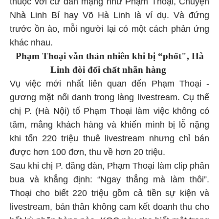
thuộc với cư dân mạng như Phạm Thoại, Chuyện
Nhà Linh Bí hay Võ Hà Linh là ví dụ. Và đứng
trước ồn ào, mỗi người lại có một cách phản ứng
khác nhau.
Phạm Thoại vẫn thản nhiên khi bị “phốt", Hà
Linh đòi đối chất nhãn hàng
Vụ việc mới nhất liên quan đến Phạm Thoại -
gương mặt nổi danh trong làng livestream. Cụ thể
chị P. (Hà Nội) tố Phạm Thoại làm việc không có
tâm, mắng khách hàng và khiến mình bị lỗ nặng
khi tốn 220 triệu thuê livestream nhưng chỉ bán
được hơn 100 đơn, thu về hơn 20 triệu.
Sau khi chị P. đăng đàn, Phạm Thoại làm clip phân
bua và khẳng định: “Ngay thẳng mà làm thôi”.
Thoại cho biết 220 triệu gồm cả tiền sự kiện và
livestream, bản thân không cam kết doanh thu cho