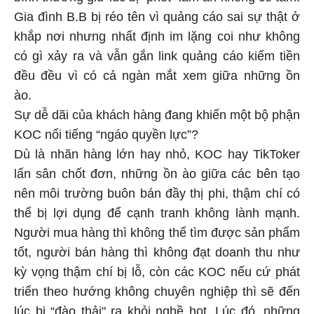
Gia đình B.B bị réo tên vì quảng cáo sai sự thật ở
khắp nơi nhưng nhất định im lặng coi như không
có gì xảy ra và vẫn gắn link quảng cáo kiếm tiền
đều đều vì có cả ngàn mắt xem giữa những ồn
ào.
Sự dễ dãi của khách hàng đang khiến một bộ phận
KOC nổi tiếng “ngáo quyền lực”?
Dù là nhãn hàng lớn hay nhỏ, KOC hay TikToker
lấn sân chốt đơn, những ồn ào giữa các bên tạo
nên môi trường buôn bán đầy thị phi, thậm chí có
thể bị lợi dụng để cạnh tranh không lành mạnh.
Người mua hàng thì không thể tìm được sản phẩm
tốt, người bán hàng thì không đạt doanh thu như
kỳ vọng thậm chí bị lỗ, còn các KOC nếu cứ phát
triển theo hướng không chuyên nghiệp thì sẽ đến
lúc bị “đào thải" ra khỏi nghề hot. Lúc đó, những