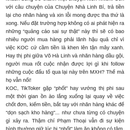
với câu chuyện của Chuyện Nhà Linh Bí, trả tiền
lại cho nhãn hàng và xin lỗi mong được tha thứ là
xong. Nếu đặt trường hợp không có ai phát hiện ra
những “quảng cáo sai sự thật" này thì sẽ có bao
nhiêu người mua hàng phải lãnh hậu quả chỉ vì
việc KOC cứ cầm tiền là khen lên tận mây xanh.
Hay thị phi giữa Võ Hà Linh và nhãn hàng dầu gội,
người mua rốt cuộc nhận được lợi gì khi follow
những cuộc đấu tố qua lại này trên MXH? Thế mà
họ vẫn nổi!
KOC, TikToker gặp “phốt" hay vướng thị phi sau
một thời gian ồn ào lắng xuống lại quay về việc
chốt đơn, kiếm tiền, bắt tay với nhãn hàng khác để
“dọn sạch kho hàng"... như chưa từng có chuyện
gì xảy ra. Thậm chí Phạm Thoại vẫn đi sự kiện
bình thường giữ lúc bị “phốt” làm ăn không có tâm.