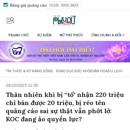
Bảng giá quảng cáo
ISSN: 3093-382X
TRANG CHỦ
SỰ KIỆN
NỮ TRÍ THỨC
ỨNG DỤNG & ĐỔI MỚI
/
TRI THỨC & KỸ NĂNG SỐNG
GIÁO DỤC
SỨC KHỎE
VĂN HÓA
DU LỊCH- Ẩ
24/10/2023 11:09
Thản nhiên khi bị “tố" nhận 220 triệu
chỉ bán được 20 triệu, bị réo tên
quảng cáo sai sự thật vẫn phớt lờ:
KOC đang ảo quyền lực?