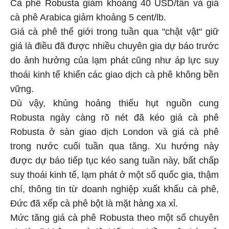
Cà phê Robusta giảm khoảng 40 USD/tấn và giá
cà phê Arabica giảm khoảng 5 cent/lb.
Giá cà phê thế giới trong tuần qua "chật vật" giữ
giá là điều đã được nhiều chuyên gia dự báo trước
do ảnh hưởng của lạm phát cũng như áp lực suy
thoái kinh tế khiến các giao dịch cà phê không bền
vững.
Dù vậy, khủng hoảng thiếu hụt nguồn cung
Robusta ngày càng rõ nét đã kéo giá cà phê
Robusta ở sàn giao dịch London và giá cà phê
trong nước cuối tuần qua tăng. Xu hướng này
được dự báo tiếp tục kéo sang tuần này, bất chấp
suy thoái kinh tế, lạm phát ở một số quốc gia, thậm
chí, thông tin từ doanh nghiệp xuất khẩu cà phê,
Đức đã xếp cà phê bột là mặt hàng xa xỉ.
Mức tăng giá cà phê Robusta theo một số chuyên