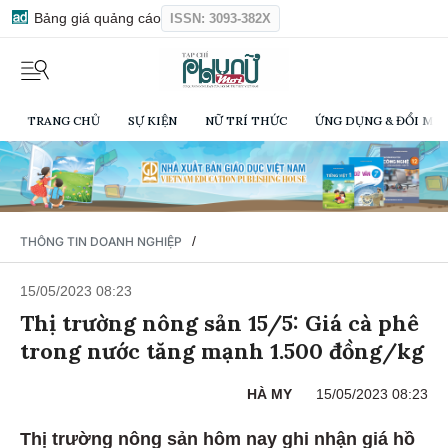
Bảng giá quảng cáo
ISSN: 3093-382X
TRANG CHỦ
SỰ KIỆN
NỮ TRÍ THỨC
ỨNG DỤNG & ĐỔI MỚI
/
THÔNG TIN DOANH NGHIỆP
15/05/2023 08:23
Thị trường nông sản 15/5: Giá cà phê
trong nước tăng mạnh 1.500 đồng/kg
HÀ MY
15/05/2023 08:23
Thị trường nông sản hôm nay ghi nhận giá hồ