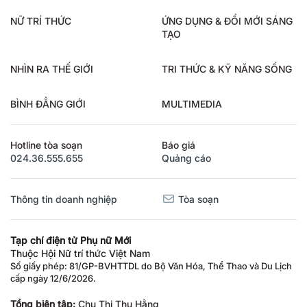
NỮ TRÍ THỨC
ỨNG DỤNG & ĐỔI MỚI SÁNG
TẠO
NHÌN RA THẾ GIỚI
TRI THỨC & KỸ NĂNG SỐNG
BÌNH ĐẲNG GIỚI
MULTIMEDIA
Hotline tòa soạn
Báo giá
024.36.555.655
Quảng cáo
Thông tin doanh nghiệp
Tòa soạn
Tạp chí điện tử Phụ nữ Mới
Thuộc Hội Nữ trí thức Việt Nam
Số giấy phép: 81/GP-BVHTTDL do Bộ Văn Hóa, Thể Thao và Du Lịch
cấp ngày 12/6/2026.
Tổng biên tập:
Chu Thị Thu Hằng