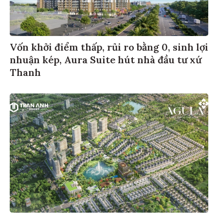
Vốn khởi điểm thấp, rủi ro bằng 0, sinh lợi
nhuận kép, Aura Suite hút nhà đầu tư xứ
Thanh