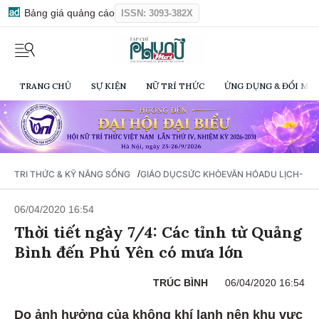
Bảng giá quảng cáo
ISSN: 3093-382X
TRANG CHỦ
SỰ KIỆN
NỮ TRÍ THỨC
ỨNG DỤNG & ĐỔI MỚI
/
TRI THỨC & KỸ NĂNG SỐNG
GIÁO DỤC
SỨC KHỎE
VĂN HÓA
DU LỊCH- Ẩ
06/04/2020 16:54
Thời tiết ngày 7/4: Các tỉnh từ Quảng
Bình đến Phú Yên có mưa lớn
TRÚC BÌNH
06/04/2020 16:54
Do ảnh hưởng của không khí lạnh nên khu vực