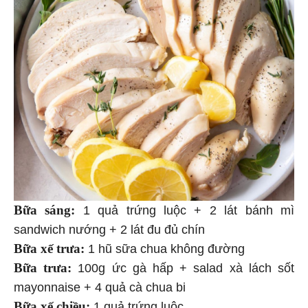
Bữa sáng:
1 quả trứng luộc + 2 lát bánh mì
sandwich nướng + 2 lát đu đủ chín
Bữa xế trưa:
1 hũ sữa chua không đường
Bữa trưa:
100g ức gà hấp + salad xà lách sốt
mayonnaise + 4 quả cà chua bi
Bữa xế chiều:
1 quả trứng luộc