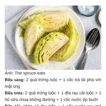
Ảnh: The spruce eats
Bữa sáng:
2 quả trứng luộc + 1 cốc trà lài pha với
mật ong
Bữa trưa:
2 quả trứng luộc + 1 đĩa rau cải luộc + 1
hũ sữa chua không đường + 1 cốc nước ép bưởi
Bữa tối:
150g cá thu hấp + 1 cốc nước rau má