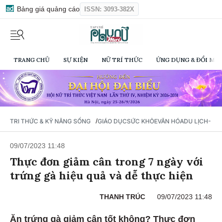
Bảng giá quảng cáo
ISSN: 3093-382X
TRANG CHỦ
SỰ KIỆN
NỮ TRÍ THỨC
ỨNG DỤNG & ĐỔI MỚI
/
TRI THỨC & KỸ NĂNG SỐNG
GIÁO DỤC
SỨC KHỎE
VĂN HÓA
DU LỊCH- Ẩ
09/07/2023 11:48
Thực đơn giảm cân trong 7 ngày với
trứng gà hiệu quả và dễ thực hiện
THANH TRÚC
09/07/2023 11:48
Ăn trứng gà giảm cân tốt không? Thực đơn