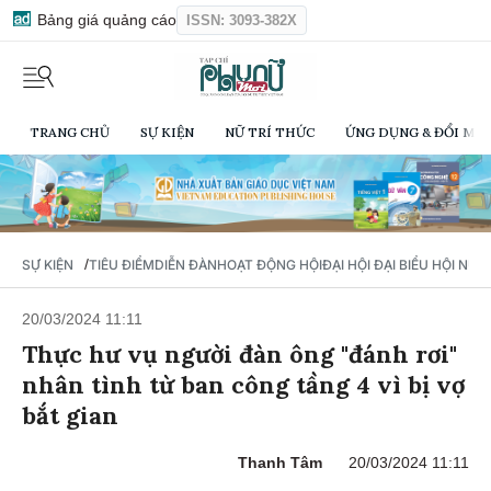
Bảng giá quảng cáo
ISSN: 3093-382X
TRANG CHỦ
SỰ KIỆN
NỮ TRÍ THỨC
ỨNG DỤNG & ĐỔI MỚI
/
SỰ KIỆN
TIÊU ĐIỂM
DIỄN ĐÀN
HOẠT ĐỘNG HỘI
ĐẠI HỘI ĐẠI BIỂU HỘI NỮ 
20/03/2024 11:11
Thực hư vụ người đàn ông "đánh rơi"
nhân tình từ ban công tầng 4 vì bị vợ
bắt gian
Thanh Tâm
20/03/2024 11:11