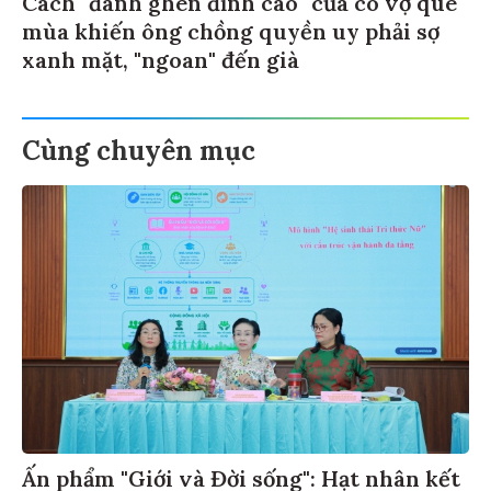
Cách "đánh ghen đỉnh cao" của cô vợ quê
mùa khiến ông chồng quyền uy phải sợ
xanh mặt, "ngoan" đến già
Cùng chuyên mục
Ấn phẩm "Giới và Đời sống": Hạt nhân kết