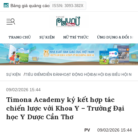
Bảng giá quảng cáo
ISSN: 3093-382X
TRANG CHỦ
SỰ KIỆN
NỮ TRÍ THỨC
ỨNG DỤNG & ĐỔI MỚI
/
SỰ KIỆN
TIÊU ĐIỂM
DIỄN ĐÀN
HOẠT ĐỘNG HỘI
ĐẠI HỘI ĐẠI BIỂU HỘI NỮ 
09/02/2026 15:44
Timona Academy ký kết hợp tác
chiến lược với Khoa Y – Trường Đại
học Y Dược Cần Thơ
PV
09/02/2026 15:44