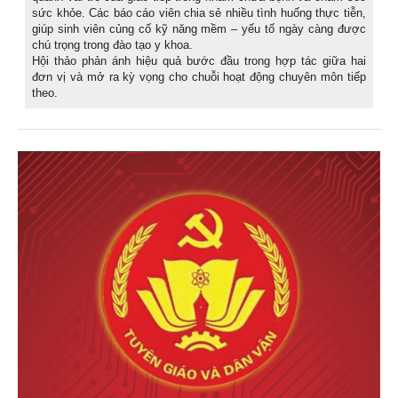
sức khỏe. Các báo cáo viên chia sẻ nhiều tình huống thực tiễn,
giúp sinh viên củng cố kỹ năng mềm – yếu tố ngày càng được
chú trọng trong đào tạo y khoa.
Hội thảo phản ánh hiệu quả bước đầu trong hợp tác giữa hai
đơn vị và mở ra kỳ vọng cho chuỗi hoạt động chuyên môn tiếp
theo.