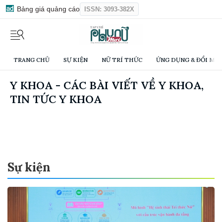
Bảng giá quảng cáo
ISSN: 3093-382X
TRANG CHỦ
SỰ KIỆN
NỮ TRÍ THỨC
ỨNG DỤNG & ĐỔI MỚI
Y KHOA - CÁC BÀI VIẾT VỀ Y KHOA,
TIN TỨC Y KHOA
Sự kiện