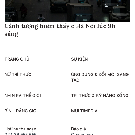
Cảnh tượng hiếm thấy ở Hà Nội lúc 9h
sáng
TRANG CHỦ
SỰ KIỆN
NỮ TRÍ THỨC
ỨNG DỤNG & ĐỔI MỚI SÁNG
TẠO
NHÌN RA THẾ GIỚI
TRI THỨC & KỸ NĂNG SỐNG
BÌNH ĐẲNG GIỚI
MULTIMEDIA
Hotline tòa soạn
Báo giá
024.36.555.655
Quảng cáo