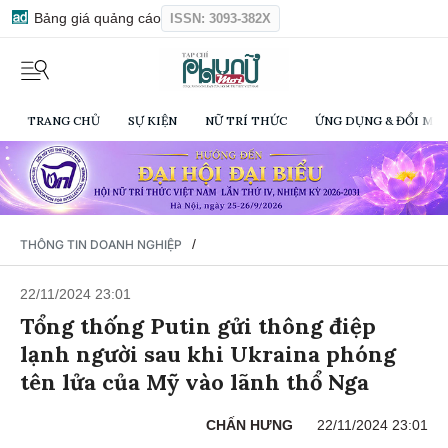
Bảng giá quảng cáo
ISSN: 3093-382X
TRANG CHỦ
SỰ KIỆN
NỮ TRÍ THỨC
ỨNG DỤNG & ĐỔI MỚI
/
THÔNG TIN DOANH NGHIỆP
22/11/2024 23:01
Tổng thống Putin gửi thông điệp
lạnh người sau khi Ukraina phóng
tên lửa của Mỹ vào lãnh thổ Nga
CHẤN HƯNG
22/11/2024 23:01