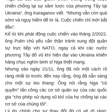
chiến chống lại sự xâm lược của phương Tây tại
Ukraina
", ông Karaganov viết. "Nhưng vẫn còn quá
sớm và nguy hiểm để lơ là. Cuộc chiến chỉ mới bắt
đầu".
Kể từ khi phát động cuộc chiến vào tháng 2/2022,
ông Putin chủ yếu cẩn thận tránh xung đột quân
sự trực tiếp với NATO, ngay cả khi các nước
phương Tây đổ vũ khí hiện đại vào
Ukraina
khiến
hàng chục nghìn binh sĩ Nga thiệt mạng.
Nhưng vào ngày 21/11, ông đã nói một cách rõ
ràng nhất từ trước đến nay rằng, ông đã sẵn sàng
cho một sự leo thang: Ông nói rằng Nga "có
quyền" tấn công các cơ sở quân sự của các quốc
gia "cho phép sử dụng vũ khí của họ chống lại các
cơ sở của chúng tôi".
Lý do chính cho sự thay đổi đó có vẻ rõ ràng: