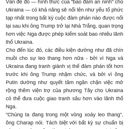
Vấn đề đó — hình thức của "bảo đảm an ninh" cho
Ukraina
— có khả năng sẽ nổi lên như yếu tố phức
tạp nhất trong bất kỳ cuộc đàm phán nào được nối
lại sau khi ông Trump trở lại Nhà Trắng, quan trọng
hơn việc Nga được phép kiểm soát bao nhiêu lãnh
thổ
Ukraina
.
Cho đến lúc đó, các điều kiện dường như đã chín
muồi cho sự leo thang hơn nữa - bởi vì Nga và
Ukraina
đang tranh giành vị thế đàm phán tốt hơn
trước khi ông Trump nhậm chức, và bởi vì ông
Putin dường như quyết tâm ngăn chặn việc mở
rộng thêm viện trợ của phương Tây cho
Ukraina
có thể đưa cuộc giao tranh sâu hơn vào lãnh thổ
Nga.
"Chúng ta đang trong một vòng xoáy leo thang",
ông Charap nói. Tách biệt với bất kỳ sự chuẩn bị