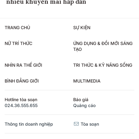
nhiều khuyến mãi hấp dẫn
TRANG CHỦ
SỰ KIỆN
NỮ TRÍ THỨC
ỨNG DỤNG & ĐỔI MỚI SÁNG
TẠO
NHÌN RA THẾ GIỚI
TRI THỨC & KỸ NĂNG SỐNG
BÌNH ĐẲNG GIỚI
MULTIMEDIA
Hotline tòa soạn
Báo giá
024.36.555.655
Quảng cáo
Thông tin doanh nghiệp
Tòa soạn