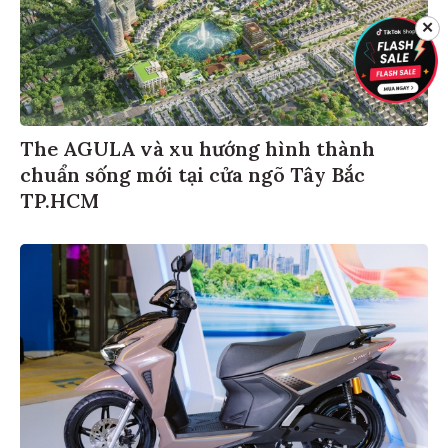
✕
The AGULA và xu hướng hình thành
chuẩn sống mới tại cửa ngõ Tây Bắc
TP.HCM