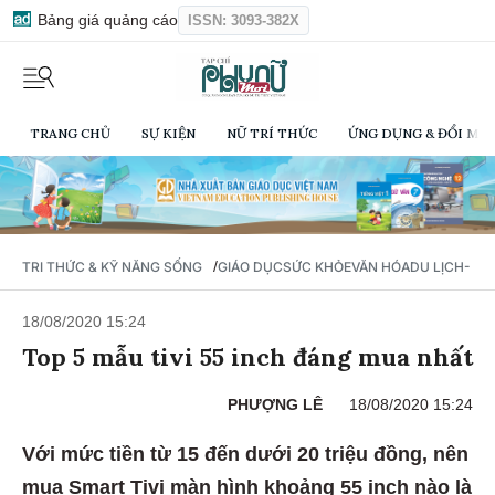
Bảng giá quảng cáo
ISSN: 3093-382X
TRANG CHỦ
SỰ KIỆN
NỮ TRÍ THỨC
ỨNG DỤNG & ĐỔI MỚI
/
TRI THỨC & KỸ NĂNG SỐNG
GIÁO DỤC
SỨC KHỎE
VĂN HÓA
DU LỊCH- Ẩ
18/08/2020 15:24
Top 5 mẫu tivi 55 inch đáng mua nhất
PHƯỢNG LÊ
18/08/2020 15:24
Với mức tiền từ 15 đến dưới 20 triệu đồng, nên
mua Smart Tivi màn hình khoảng 55 inch nào là