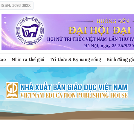
ISSN: 3093-382X
tạo
Nhìn ra thế giới
Tri thức & Kỹ năng sống
Bình đẳng gi