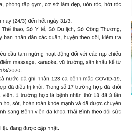
da, phòng tập gym, cơ sở làm đẹp, uốn tóc, hớt tóc
 nay (24/3) đến hết ngày 31/3.
 Thể thao, Sở Y tế, Sở Du lịch, Sở Công Thương,
y ban nhân dân các quận, huyện theo dõi, kiểm tra
.
u cầu tạm ngừng hoạt động đối với các rạp chiếu
 điểm massage, karaoke, vũ trường, sân khấu kể từ
1/3/2020.
, cả nước đã ghi nhận 123 ca bệnh mắc COVID-19,
ợp đã điều trị khỏi. Trong số 17 trường hợp đã khỏi
 viện, 1 trường hợp là bệnh nhân thứ 18 đã 3 lần
òn ho, sốt, hoàn toàn khỏe mạnh và đã được chuyển
ình sang Bệnh viện đa khoa Thái Bình theo dõi sức
liệu đang được cập nhật.