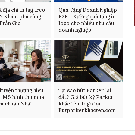
 địa chỉ in tag treo
Quà Tặng Doanh Nghiệp
n? Khám phá cùng
B2B – Xưởng quà tặng in
 Trần Gia
logo cho nhiều nhu cầu
doanh nghiệp
huyện thương hiệu
Tại sao bút Parker lại
: Mô hình thu mua
đắt? Giá bút ký Parker
ệu chuẩn Nhật
khắc tên, logo tại
Butparkerkhacten.com