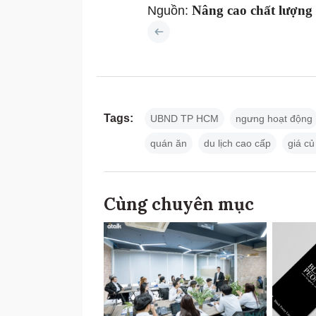
Nâng cao chất lượng
Nguồn:
Tags:
UBND TP HCM
ngưng hoạt động
quán ăn
du lịch cao cấp
giá củ
Cùng chuyên mục