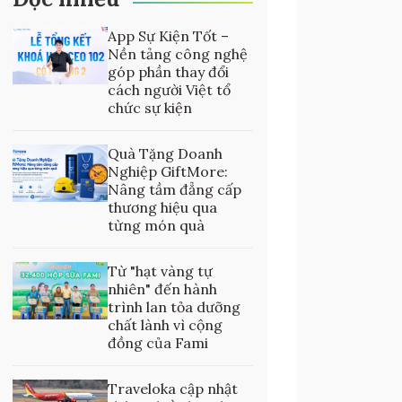
App Sự Kiện Tốt –
Nền tảng công nghệ
góp phần thay đổi
cách người Việt tổ
chức sự kiện
Quà Tặng Doanh
Nghiệp GiftMore:
Nâng tầm đẳng cấp
thương hiệu qua
từng món quà
Từ "hạt vàng tự
nhiên" đến hành
trình lan tỏa dưỡng
chất lành vì cộng
đồng của Fami
Traveloka cập nhật