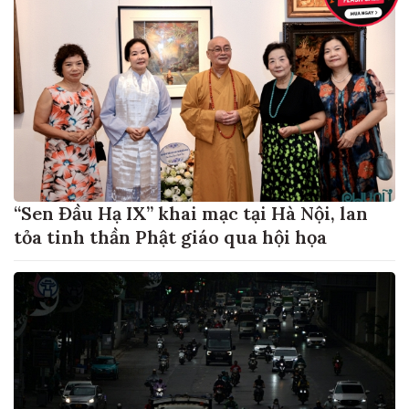
“Sen Đầu Hạ IX” khai mạc tại Hà Nội, lan
tỏa tinh thần Phật giáo qua hội họa