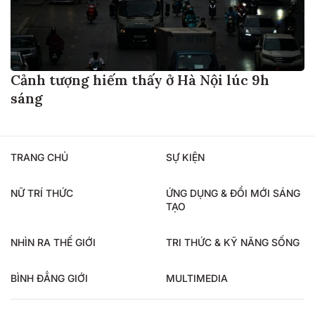
Cảnh tượng hiếm thấy ở Hà Nội lúc 9h
sáng
TRANG CHỦ
SỰ KIỆN
NỮ TRÍ THỨC
ỨNG DỤNG & ĐỔI MỚI SÁNG
TẠO
NHÌN RA THẾ GIỚI
TRI THỨC & KỸ NĂNG SỐNG
BÌNH ĐẲNG GIỚI
MULTIMEDIA