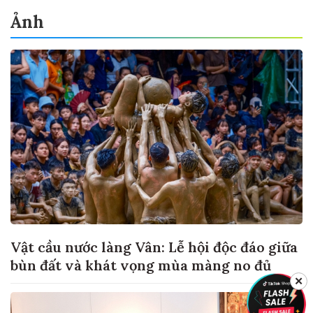
Ảnh
Vật cầu nước làng Vân: Lễ hội độc đáo giữa
bùn đất và khát vọng mùa màng no đủ
✕