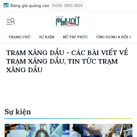
Bảng giá quảng cáo
ISSN: 3093-382X
TRANG CHỦ
SỰ KIỆN
NỮ TRÍ THỨC
ỨNG DỤNG & ĐỔI MỚI
TRẠM XĂNG DẦU - CÁC BÀI VIẾT VỀ
TRẠM XĂNG DẦU, TIN TỨC TRẠM
XĂNG DẦU
Sự kiện