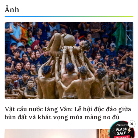
Ảnh
Vật cầu nước làng Vân: Lễ hội độc đáo giữa
bùn đất và khát vọng mùa màng no đủ
✕