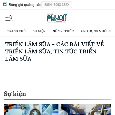
Bảng giá quảng cáo
ISSN: 3093-382X
TRANG CHỦ
SỰ KIỆN
NỮ TRÍ THỨC
ỨNG DỤNG & ĐỔI MỚI
TRIỂN LÃM SỮA - CÁC BÀI VIẾT VỀ
TRIỂN LÃM SỮA, TIN TỨC TRIỂN
LÃM SỮA
Sự kiện