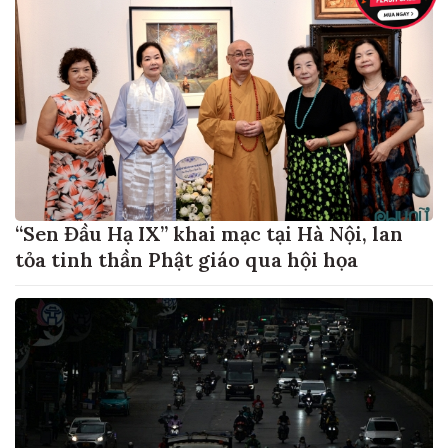
“Sen Đầu Hạ IX” khai mạc tại Hà Nội, lan
tỏa tinh thần Phật giáo qua hội họa