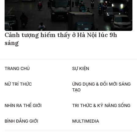
Cảnh tượng hiếm thấy ở Hà Nội lúc 9h
sáng
TRANG CHỦ
SỰ KIỆN
NỮ TRÍ THỨC
ỨNG DỤNG & ĐỔI MỚI SÁNG
TẠO
NHÌN RA THẾ GIỚI
TRI THỨC & KỸ NĂNG SỐNG
BÌNH ĐẲNG GIỚI
MULTIMEDIA