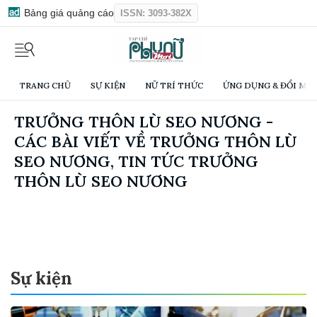
Bảng giá quảng cáo
ISSN: 3093-382X
TRANG CHỦ
SỰ KIỆN
NỮ TRÍ THỨC
ỨNG DỤNG & ĐỔI MỚI
TRƯỞNG THÔN LÙ SEO NƯƠNG -
CÁC BÀI VIẾT VỀ TRƯỞNG THÔN LÙ
SEO NƯƠNG, TIN TỨC TRƯỞNG
THÔN LÙ SEO NƯƠNG
Sự kiện