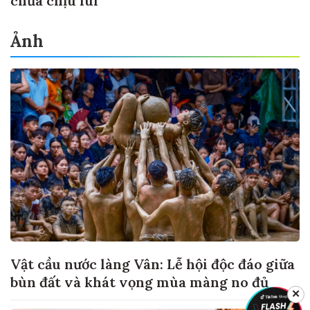
chưa chịu lùi
Ảnh
Vật cầu nước làng Vân: Lễ hội độc đáo giữa
bùn đất và khát vọng mùa màng no đủ
✕