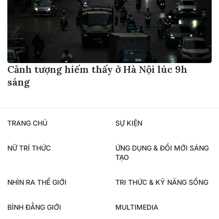
Cảnh tượng hiếm thấy ở Hà Nội lúc 9h
sáng
TRANG CHỦ
SỰ KIỆN
NỮ TRÍ THỨC
ỨNG DỤNG & ĐỔI MỚI SÁNG
TẠO
NHÌN RA THẾ GIỚI
TRI THỨC & KỸ NĂNG SỐNG
BÌNH ĐẲNG GIỚI
MULTIMEDIA