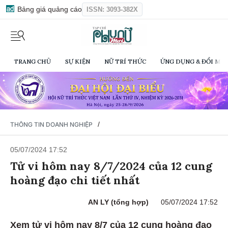
Bảng giá quảng cáo
ISSN: 3093-382X
TRANG CHỦ
SỰ KIỆN
NỮ TRÍ THỨC
ỨNG DỤNG & ĐỔI MỚI
/
THÔNG TIN DOANH NGHIỆP
05/07/2024 17:52
Tử vi hôm nay 8/7/2024 của 12 cung
hoàng đạo chi tiết nhất
AN LY (tổng hợp)
05/07/2024 17:52
Xem tử vi hôm nay 8/7 của 12 cung hoàng đạo