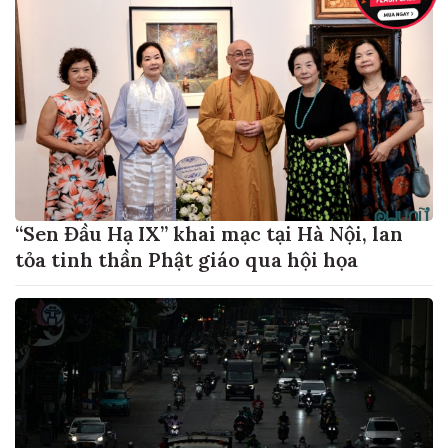
“Sen Đầu Hạ IX” khai mạc tại Hà Nội, lan
tỏa tinh thần Phật giáo qua hội họa