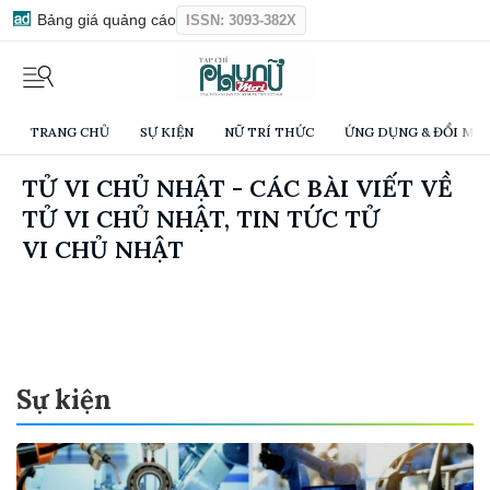
Bảng giá quảng cáo
ISSN: 3093-382X
TRANG CHỦ
SỰ KIỆN
NỮ TRÍ THỨC
ỨNG DỤNG & ĐỔI MỚI
TỬ VI CHỦ NHẬT - CÁC BÀI VIẾT VỀ
TỬ VI CHỦ NHẬT, TIN TỨC TỬ
VI CHỦ NHẬT
Sự kiện