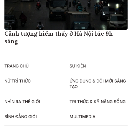
Cảnh tượng hiếm thấy ở Hà Nội lúc 9h
sáng
TRANG CHỦ
SỰ KIỆN
NỮ TRÍ THỨC
ỨNG DỤNG & ĐỔI MỚI SÁNG
TẠO
NHÌN RA THẾ GIỚI
TRI THỨC & KỸ NĂNG SỐNG
BÌNH ĐẲNG GIỚI
MULTIMEDIA