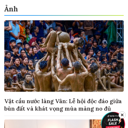
Ảnh
Vật cầu nước làng Vân: Lễ hội độc đáo giữa
bùn đất và khát vọng mùa màng no đủ
✕