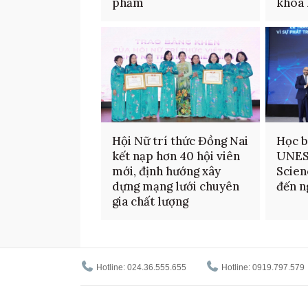
phẩm
khoa 
Hội Nữ trí thức Đồng Nai
Học b
kết nạp hơn 40 hội viên
UNES
mới, định hướng xây
Scien
dựng mạng lưới chuyên
đến n
gia chất lượng
Hotline: 024.36.555.655
Hotline: 0919.797.579