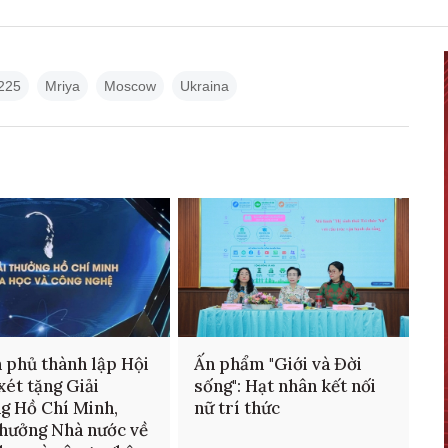
225
Mriya
Moscow
Ukraina
 phủ thành lập Hội
Ấn phẩm "Giới và Đời
xét tặng Giải
sống": Hạt nhân kết nối
g Hồ Chí Minh,
nữ trí thức
thưởng Nhà nước về