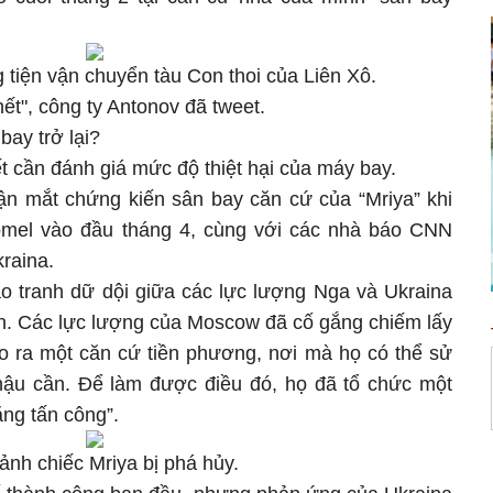
 tiện vận chuyển tàu Con thoi của Liên Xô.
ết", công ty Antonov đã tweet.
bay trở lại?
hết cần đánh giá mức độ thiệt hại của máy bay.
n mắt chứng kiến sân bay căn cứ của “Mriya” khi
mel vào đầu tháng 4, cùng với các nhà báo CNN
raina.
ao tranh dữ dội giữa các lực lượng Nga và Ukraina
ến. Các lực lượng của Moscow đã cố gắng chiếm lấy
o ra một căn cứ tiền phương, nơi mà họ có thể sử
ậu cần. Để làm được điều đó, họ đã tổ chức một
ăng tấn công”.
ảnh chiếc Mriya bị phá hủy.