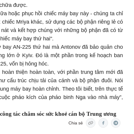
 chữa được.
hữa hoặc phục hồi chiếc máy bay này - chúng ta chỉ
t chiếc Mriya khác, sử dụng các bộ phận riêng lẻ có
ổ nát và kết hợp chúng với những bộ phận đã có từ
iếc máy bay thứ hai".
y bay AN-225 thứ hai mà Antonov đã bảo quản cho
g lớn ở Kyiv. Đó là một phần trong kế hoạch ban
25, vốn bị hỏng hóc.
 hoàn thiện hoàn toàn, với phần trung tâm mới đã
hư cấu trúc chịu tải của cánh và bộ phận đuôi. Nói
ng máy bay hoàn chỉnh. Theo tôi biết, trên thực tế
 cuộc pháo kích của pháo binh Nga vào nhà máy”,
 công tác chăm sóc sức khoẻ cán bộ Trung ương
Chia sẻ