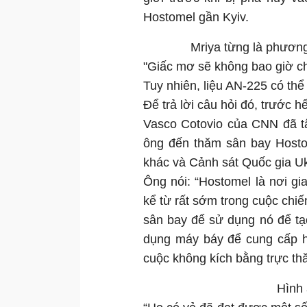
Hostomel gần Kyiv.
Mriya từng là phương
"Giấc mơ sẽ không bao giờ ch
Tuy nhiên, liệu AN-225 có thể 
Để trả lời câu hỏi đó, trước 
Vasco Cotovio của CNN đã tậ
ông đến thăm sân bay Hosto
khác và Cảnh sát Quốc gia Uk
Ông nói: “Hostomel là nơi gi
kể từ rất sớm trong cuộc chi
sân bay để sử dụng nó để tạ
dụng máy báy để cung cấp h
cuộc không kích bằng trực th
Hình 