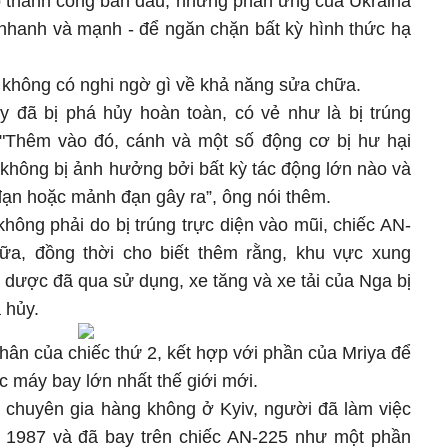
ố thành công ban đầu, nhưng phản ứng của Ukraina
 nhanh và mạnh - để ngăn chặn bất kỳ hình thức hạ
 không có nghi ngờ gì về khả năng sửa chữa.
 đã bị phá hủy hoàn toàn, có vẻ như là bị trúng
i. "Thêm vào đó, cánh và một số động cơ bị hư hại
 không bị ảnh hưởng bởi bất kỳ tác động lớn nào và
đạn hoặc mảnh đạn gây ra”, ông nói thêm.
hông phải do bị trúng trực diện vào mũi, chiếc AN-
a, đồng thời cho biết thêm rằng, khu vực xung
dược đã qua sử dụng, xe tăng và xe tải của Nga bị
 hủy.
ân của chiếc thứ 2, kết hợp với phần của Mriya để
ếc máy bay lớn nhất thế giới mới.
à chuyên gia hàng không ở Kyiv, người đã làm việc
 1987 và đã bay trên chiếc AN-225 như một phần