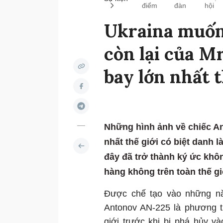
điểm
đàn
hội
Ukraina muốn 
còn lại của M
bay lớn nhất t
Những hình ảnh về chiếc A
nhất thế giới có biệt danh l
đây đã trở thành ký ức kh
hàng không trên toàn thế gi
Được chế tạo vào những nă
Antonov AN-225 là phương t
giới trước khi bị phá hủy v