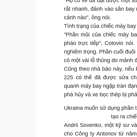
“Họ có vẻ đã đạt được một s
rất nhanh, đánh vào sân bay
cánh nào”, ông nói.
Tình trạng của chiếc máy bay
"Phần mũi của chiếc máy bay
pháo trực tiếp", Cotovio nó
nghiêm trọng. Phần cuối đuôi
có một vài lỗ thủng do mảnh 
Cũng theo nhà báo này, nếu k
225 có thể đã được sửa chữ
quanh máy bay ngập tràn đạn 
phá hủy và xe bọc thép bị phá
Ukraina muốn sử dụng phần th
tạo ra chi
Andrii Sovenko, một kỹ sư v
cho Công ty Antonov từ năm