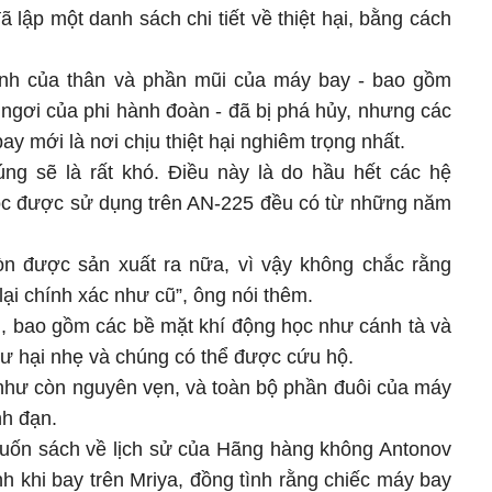
ã lập một danh sách chi tiết về thiệt hại, bằng cách
nh của thân và phần mũi của máy bay - bao gồm
 ngơi của phi hành đoàn - đã bị phá hủy, nhưng các
bay mới là nơi chịu thiệt hại nghiêm trọng nhất.
úng sẽ là rất khó. Điều này là do hầu hết các hệ
ọc được sử dụng trên AN-225 đều có từ những năm
òn được sản xuất ra nữa, vì vậy không chắc rằng
ại chính xác như cũ”, ông nói thêm.
h, bao gồm các bề mặt khí động học như cánh tà và
ư hại nhẹ và chúng có thể được cứu hộ.
hư còn nguyên vẹn, và toàn bộ phần đuôi của máy
nh đạn.
cuốn sách về lịch sử của Hãng hàng không Antonov
ình khi bay trên Mriya, đồng tình rằng chiếc máy bay