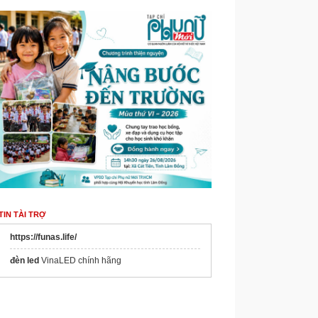
TIN TÀI TRỢ
https://funas.life/
đèn led
VinaLED chính hãng