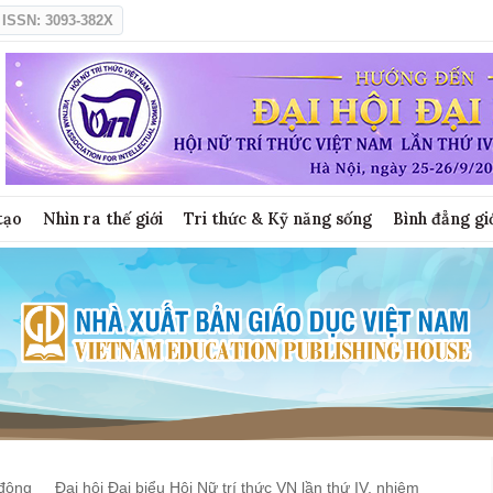
ISSN: 3093-382X
tạo
Nhìn ra thế giới
Tri thức & Kỹ năng sống
Bình đẳng gi
động
Đại hội Đại biểu Hội Nữ trí thức VN lần thứ IV, nhiệm