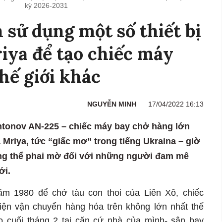
kỳ 2026-2031
sử dụng một số thiết bị
riya để tạo chiếc máy
hế giới khác
NGUYỄN MINH
17/04/2022 16:13
ntonov AN-225 – chiếc máy bay chở hàng lớn
à Mriya, tức “giấc mơ” trong tiếng Ukraina – giờ
ông thể phai mờ đối với những người đam mê
ới.
m 1980 để chở tàu con thoi của Liên Xô, chiếc
iện vận chuyển hàng hóa trên không lớn nhất thế
ào cuối tháng 2 tại căn cứ nhà của mình- sân bay