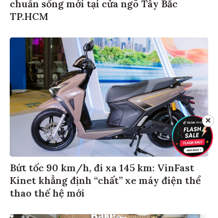
chuẩn sống mới tại cửa ngõ Tây Bắc
TP.HCM
✕
Bứt tốc 90 km/h, đi xa 145 km: VinFast
Kinet khẳng định “chất” xe máy điện thể
thao thế hệ mới