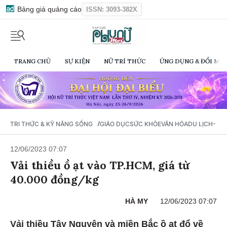
Bảng giá quảng cáo
ISSN: 3093-382X
TRANG CHỦ
SỰ KIỆN
NỮ TRÍ THỨC
ỨNG DỤNG & ĐỔI MỚI
/
TRI THỨC & KỸ NĂNG SỐNG
GIÁO DỤC
SỨC KHỎE
VĂN HÓA
DU LỊCH- Ẩ
12/06/2023 07:07
Vải thiều ồ ạt vào TP.HCM, giá từ
40.000 đồng/kg
HÀ MY
12/06/2023 07:07
Vải thiều Tây Nguyên và miền Bắc ồ ạt đổ về