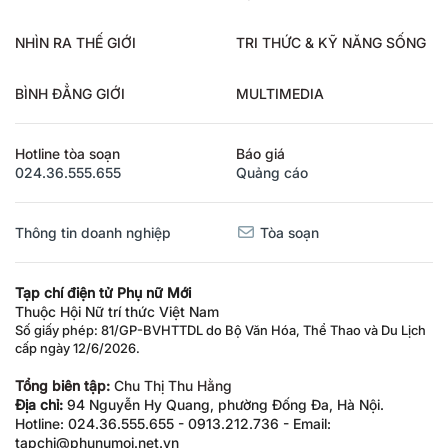
NHÌN RA THẾ GIỚI
TRI THỨC & KỸ NĂNG SỐNG
BÌNH ĐẲNG GIỚI
MULTIMEDIA
Hotline tòa soạn
Báo giá
024.36.555.655
Quảng cáo
Thông tin doanh nghiệp
Tòa soạn
Tạp chí điện tử Phụ nữ Mới
Thuộc Hội Nữ trí thức Việt Nam
Số giấy phép: 81/GP-BVHTTDL do Bộ Văn Hóa, Thể Thao và Du Lịch
cấp ngày 12/6/2026.
Tổng biên tập:
Chu Thị Thu Hằng
Địa chỉ:
94 Nguyễn Hy Quang, phường Đống Đa, Hà Nội.
Hotline: 024.36.555.655 - 0913.212.736 - Email:
tapchi@phunumoi.net.vn