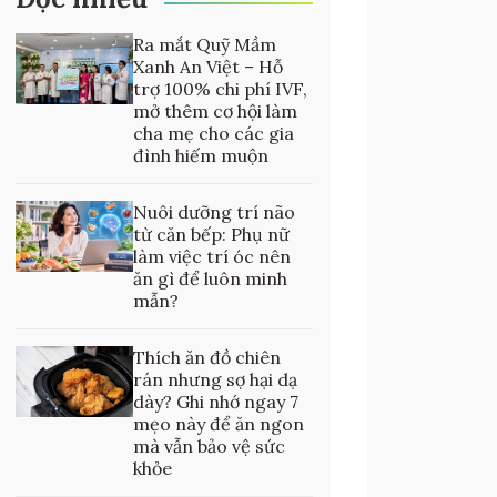
Ra mắt Quỹ Mầm
Xanh An Việt – Hỗ
trợ 100% chi phí IVF,
mở thêm cơ hội làm
cha mẹ cho các gia
đình hiếm muộn
Nuôi dưỡng trí não
từ căn bếp: Phụ nữ
làm việc trí óc nên
ăn gì để luôn minh
mẫn?
Thích ăn đồ chiên
rán nhưng sợ hại dạ
dày? Ghi nhớ ngay 7
mẹo này để ăn ngon
mà vẫn bảo vệ sức
khỏe