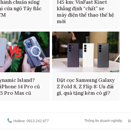
thành chuẩn sống
145 km: VinFast Kinet
ại cửa ngõ Tây Bắc
khẳng định “chất” xe
CM
máy điện thể thao thế hệ
mới
ynamic Island?
Đặt cọc Samsung Galaxy
iPhone 14 Pro cũ
Z Fold 8, Z Flip 8: Ưu đãi
13 Pro Max cũ
gì, quà tặng kèm có gì?
Thông tin doanh nghiệp
Hotline: 0913.242.977
B