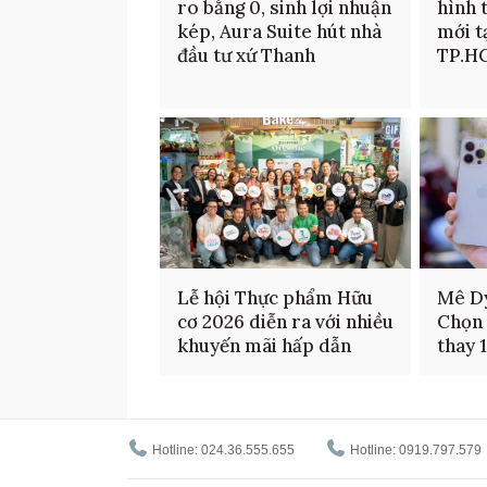
ro bằng 0, sinh lợi nhuận
hình 
kép, Aura Suite hút nhà
mới t
đầu tư xứ Thanh
TP.H
Lễ hội Thực phẩm Hữu
Mê D
cơ 2026 diễn ra với nhiều
Chọn 
khuyến mãi hấp dẫn
thay 
Hotline: 024.36.555.655
Hotline: 0919.797.579