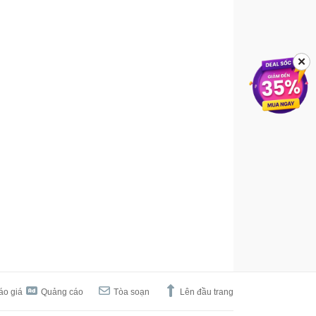
✕
áo giá
Quảng cáo
Tòa soạn
Lên đầu trang