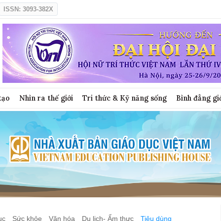
ISSN: 3093-382X
tạo
Nhìn ra thế giới
Tri thức & Kỹ năng sống
Bình đẳng gi
ục
Sức khỏe
Văn hóa
Du lịch- Ẩm thực
Tiêu dùng