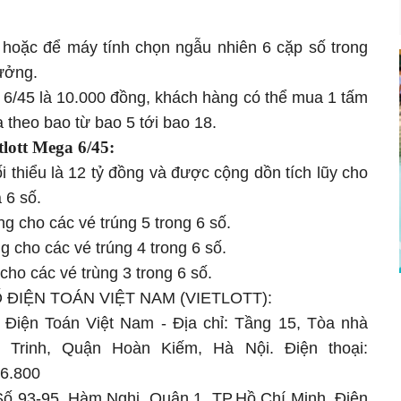
hoặc để máy tính chọn ngẫu nhiên 6 cặp số trong
hưởng.
 6/45 là 10.000 đồng, khách hàng có thể mua 1 tấm
theo bao từ bao 5 tới bao 18.
tlott Mega 6/45:
ối thiểu là 12 tỷ đồng và được cộng dồn tích lũy cho
 6 số.
ồng cho các vé trúng 5 trong 6 số.
ng cho các vé trúng 4 trong 6 số.
 cho các vé trùng 3 trong 6 số.
ĐIỆN TOÁN VIỆT NAM (VIETLOTT):
 Điện Toán Việt Nam - Địa chỉ: Tầng 15, Tòa nhà
 Trinh, Quận Hoàn Kiếm, Hà Nội. Điện thoại:
86.800
Số 93-95, Hàm Nghi, Quận 1, TP.Hồ Chí Minh. Điện