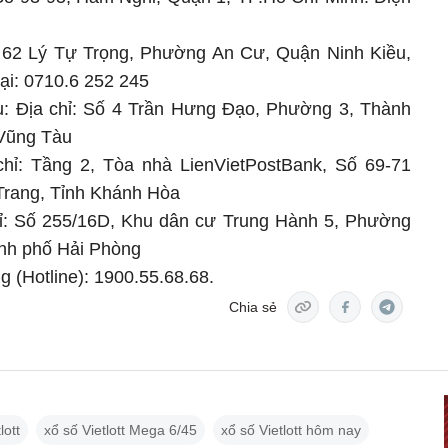
: 62 Lý Tự Trọng, Phường An Cư, Quận Ninh Kiều,
ại: 0710.6 252 245
u: Địa chỉ: Số 4 Trần Hưng Đạo, Phường 3, Thành
 Vũng Tàu
hỉ: Tầng 2, Tòa nhà LienVietPostBank, Số 69-71
Trang, Tỉnh Khánh Hòa
hỉ: Số 255/16D, Khu dân cư Trung Hành 5, Phường
nh phố Hải Phòng
 (Hotline): 1900.55.68.68.
Chia sẻ
lott
xổ số Vietlott Mega 6/45
xổ số Vietlott hôm nay