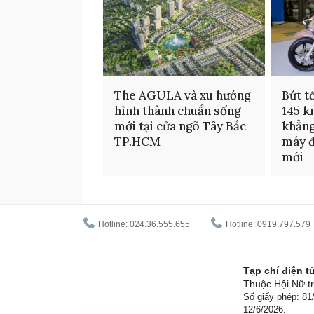
The AGULA và xu hướng
Bứt t
hình thành chuẩn sống
145 k
mới tại cửa ngõ Tây Bắc
khẳng
TP.HCM
máy đ
mới
Hotline: 024.36.555.655
Hotline: 0919.797.579
Tạp chí điện 
Thuộc Hội Nữ tr
Số giấy phép: 8
12/6/2026.