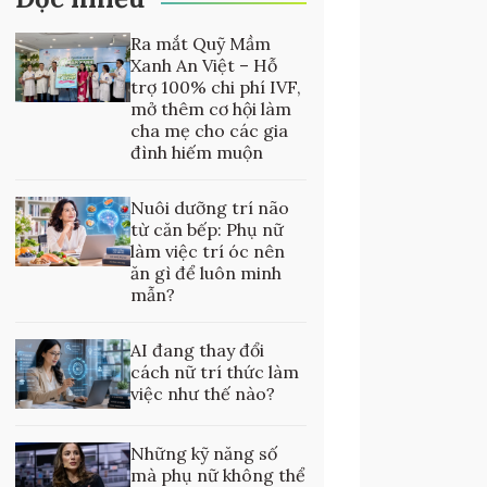
Ra mắt Quỹ Mầm
Xanh An Việt – Hỗ
trợ 100% chi phí IVF,
mở thêm cơ hội làm
cha mẹ cho các gia
đình hiếm muộn
Nuôi dưỡng trí não
từ căn bếp: Phụ nữ
làm việc trí óc nên
ăn gì để luôn minh
mẫn?
AI đang thay đổi
cách nữ trí thức làm
việc như thế nào?
Những kỹ năng số
mà phụ nữ không thể