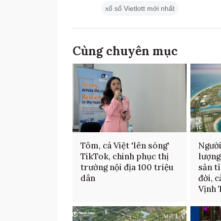
xổ số Vietlott mới nhất
Cùng chuyên mục
Tôm, cá Việt 'lên sóng'
Người
TikTok, chinh phục thị
lượng
trường nội địa 100 triệu
sản t
dân
đời, 
Vịnh 