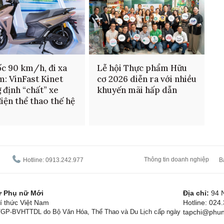
ốc 90 km/h, đi xa
Lễ hội Thực phẩm Hữu
m: VinFast Kinet
cơ 2026 diễn ra với nhiều
 định “chất” xe
khuyến mãi hấp dẫn
iện thể thao thế hệ
Thông tin doanh nghiệp
Hotline: 0913.242.977
B
tử Phụ nữ Mới
Địa chỉ:
94 
í thức Việt Nam
Hotline: 024
1/GP-BVHTTDL do Bộ Văn Hóa, Thể Thao và Du Lịch cấp ngày
tapchi@phun