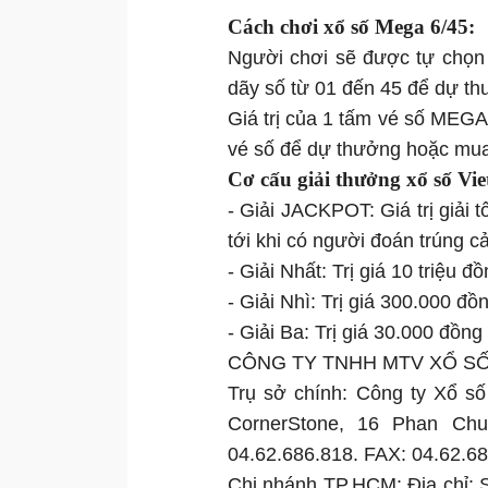
Cách chơi xổ số Mega 6/45:
Người chơi sẽ được tự chọn 
dãy số từ 01 đến 45 để dự t
Giá trị của 1 tấm vé số MEGA
vé số để dự thưởng hoặc mua 
Cơ cấu giải thưởng xổ số Vie
- Giải JACKPOT: Giá trị giải t
tới khi có người đoán trúng cả
- Giải Nhất: Trị giá 10 triệu đ
- Giải Nhì: Trị giá 300.000 đồ
- Giải Ba: Trị giá 30.000 đồng
CÔNG TY TNHH MTV XỔ SỐ 
Trụ sở chính: Công ty Xổ số
CornerStone, 16 Phan Chu
04.62.686.818. FAX: 04.62.6
Chi nhánh TP.HCM: Địa chỉ: 