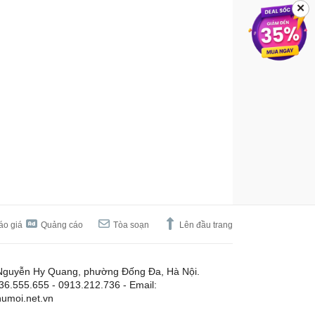
✕
áo giá
Quảng cáo
Tòa soạn
Lên đầu trang
Nguyễn Hy Quang, phường Đống Đa, Hà Nội.
.36.555.655 - 0913.212.736 - Email:
umoi.net.vn