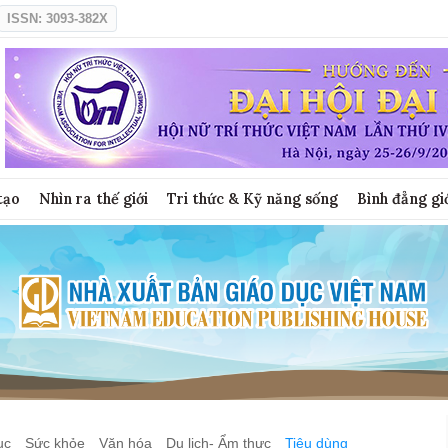
ISSN: 3093-382X
tạo
Nhìn ra thế giới
Tri thức & Kỹ năng sống
Bình đẳng gi
ục
Sức khỏe
Văn hóa
Du lịch- Ẩm thực
Tiêu dùng