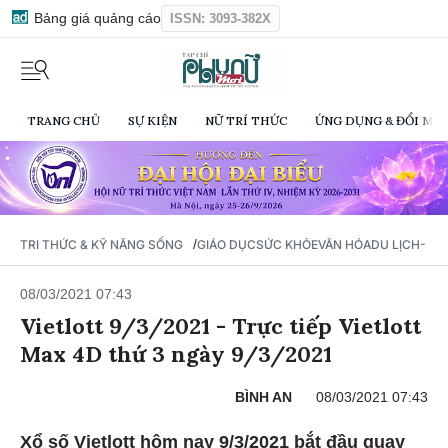
Bảng giá quảng cáo
ISSN: 3093-382X
TRANG CHỦ
SỰ KIỆN
NỮ TRÍ THỨC
ỨNG DỤNG & ĐỔI MỚI
/
TRI THỨC & KỸ NĂNG SỐNG
GIÁO DỤC
SỨC KHỎE
VĂN HÓA
DU LỊCH- Ẩ
08/03/2021 07:43
Vietlott 9/3/2021 - Trực tiếp Vietlott
Max 4D thứ 3 ngày 9/3/2021
BÌNH AN
08/03/2021 07:43
Xổ số Vietlott hôm nay 9/3/2021 bắt đầu quay