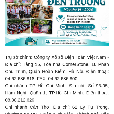
Trụ sở chính: Công ty Xổ số Điện Toán Việt Nam -
Địa chỉ: Tầng 15, Tòa nhà CornerStone, 16 Phan
Chu Trinh, Quận Hoàn Kiếm, Hà Nội. Điện thoại:
04.62.686.818. FAX: 04.62.686.800
Chi nhánh TP Hồ Chí Minh: Địa chỉ: Số 93-95,
Hàm Nghi, Quận 1, TP.Hồ Chí Minh. Điện thoại:
08.38.212.629
Chi nhánh Cần Thơ: Địa chỉ: 62 Lý Tự Trọng,