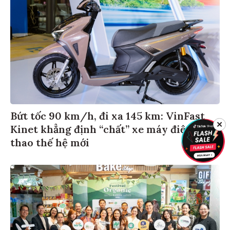
Bứt tốc 90 km/h, đi xa 145 km: VinFast
✕
Kinet khẳng định “chất” xe máy điện thể
thao thế hệ mới