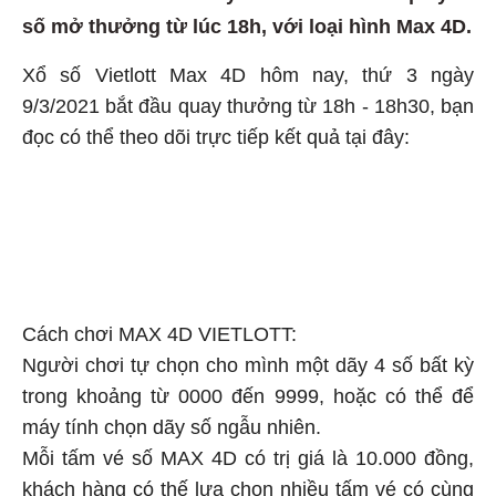
số mở thưởng từ lúc 18h, với loại hình Max 4D.
Xổ số Vietlott Max 4D hôm nay, thứ 3 ngày
9/3/2021 bắt đầu quay thưởng từ 18h - 18h30, bạn
đọc có thể theo dõi trực tiếp kết quả tại đây:
Cách chơi MAX 4D VIETLOTT:
Người chơi tự chọn cho mình một dãy 4 số bất kỳ
trong khoảng từ 0000 đến 9999, hoặc có thể để
máy tính chọn dãy số ngẫu nhiên.
Mỗi tấm vé số MAX 4D có trị giá là 10.000 đồng,
khách hàng có thế lựa chọn nhiều tấm vé có cùng