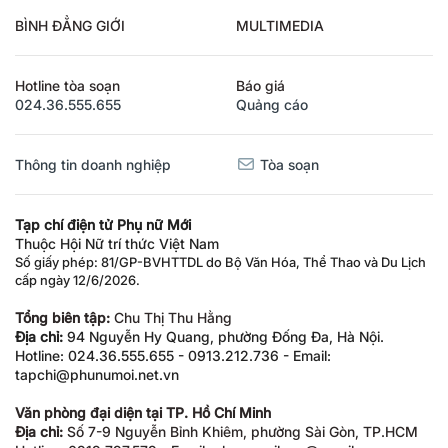
BÌNH ĐẲNG GIỚI
MULTIMEDIA
Hotline tòa soạn
Báo giá
024.36.555.655
Quảng cáo
Thông tin doanh nghiệp
Tòa soạn
Tạp chí điện tử Phụ nữ Mới
Thuộc Hội Nữ trí thức Việt Nam
Số giấy phép: 81/GP-BVHTTDL do Bộ Văn Hóa, Thể Thao và Du Lịch
cấp ngày 12/6/2026.
Tổng biên tập:
Chu Thị Thu Hằng
Địa chỉ:
94 Nguyễn Hy Quang, phường Đống Đa, Hà Nội.
Hotline: 024.36.555.655 - 0913.212.736 - Email:
tapchi@phunumoi.net.vn
Văn phòng đại diện tại TP. Hồ Chí Minh
Địa chỉ:
Số 7-9 Nguyễn Bỉnh Khiêm, phường Sài Gòn, TP.HCM
Hotline: 0919.797.579 - Email: phunumoihcm@gmail.com