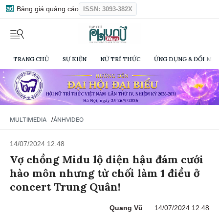
Bảng giá quảng cáo
ISSN: 3093-382X
TRANG CHỦ
SỰ KIỆN
NỮ TRÍ THỨC
ỨNG DỤNG & ĐỔI MỚI
/
MULTIMEDIA
ẢNH
VIDEO
14/07/2024 12:48
Vợ chồng Midu lộ diện hậu đám cưới
hào môn nhưng từ chối làm 1 điều ở
concert Trung Quân!
Quang Vũ
14/07/2024 12:48