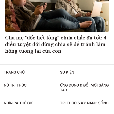
Cha mẹ "dốc hết lòng" chưa chắc đã tốt: 4
điều tuyệt đối đừng chia sẻ để tránh làm
hỏng tương lai của con
TRANG CHỦ
SỰ KIỆN
NỮ TRÍ THỨC
ỨNG DỤNG & ĐỔI MỚI SÁNG
TẠO
NHÌN RA THẾ GIỚI
TRI THỨC & KỸ NĂNG SỐNG