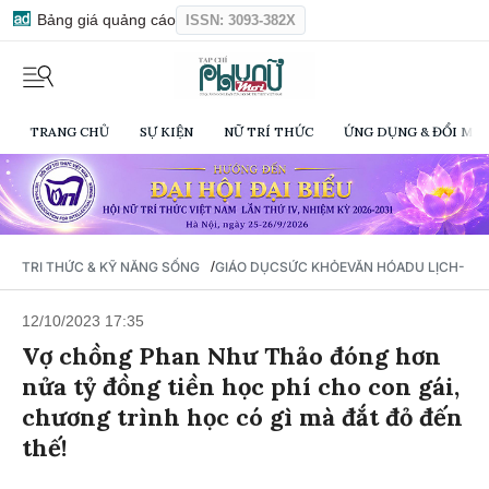
Bảng giá quảng cáo
ISSN: 3093-382X
TRANG CHỦ
SỰ KIỆN
NỮ TRÍ THỨC
ỨNG DỤNG & ĐỔI MỚI
/
TRI THỨC & KỸ NĂNG SỐNG
GIÁO DỤC
SỨC KHỎE
VĂN HÓA
DU LỊCH- Ẩ
12/10/2023 17:35
Vợ chồng Phan Như Thảo đóng hơn
nửa tỷ đồng tiền học phí cho con gái,
chương trình học có gì mà đắt đỏ đến
thế!