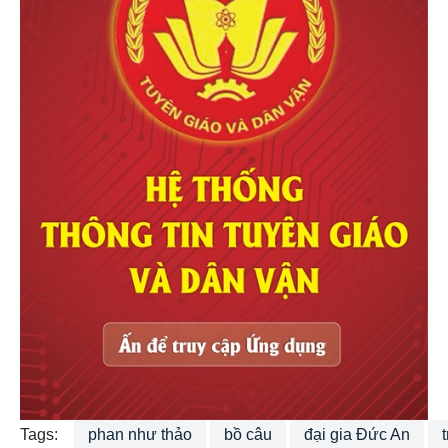
Tags:
phan như thảo
bồ câu
đại gia Đức An