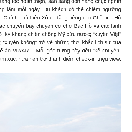
tăng tốc hoàn thiện, sẵn sàng đón hàng chục nghìn
ng lãm mỗi ngày. Du khách có thể chiêm ngưỡng
Chính phủ Liên Xô cũ tặng riêng cho Chủ tịch Hồ
các chuyến bay chuyên cơ chở Bác Hồ và các lãnh
ời kỳ kháng chiến chống Mỹ cứu nước; “xuyên Việt”
; “xuyên không” trở về những thời khắc lịch sử của
 tế ảo VR/AR… Mỗi góc trưng bày đều “kể chuyện”
m xúc, hứa hẹn trở thành điểm check-in triệu view,