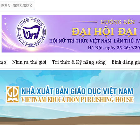
ISSN: 3093-382X
tạo
Nhìn ra thế giới
Tri thức & Kỹ năng sống
Bình đẳng gi