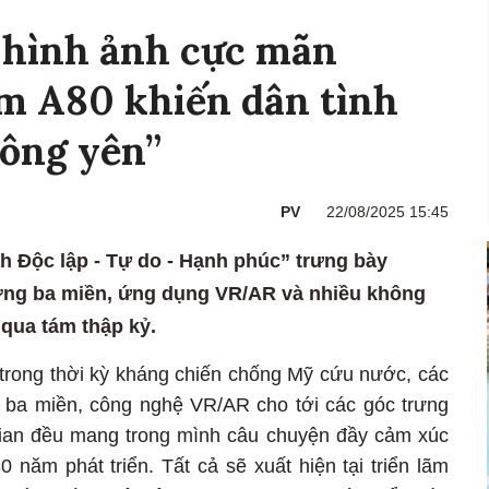
t hình ảnh cực mãn
ãm A80 khiến dân tình
hông yên”
PV
22/08/2025 15:45
nh Độc lập - Tự do - Hạnh phúc” trưng bày
ợng ba miền, ứng dụng VR/AR và nhiều không
 qua tám thập kỷ.
rong thời kỳ kháng chiến chống Mỹ cứu nước, các
ng ba miền, công nghệ VR/AR cho tới các góc trưng
gian đều mang trong mình câu chuyện đầy cảm xúc
 năm phát triển. Tất cả sẽ xuất hiện tại triển lãm