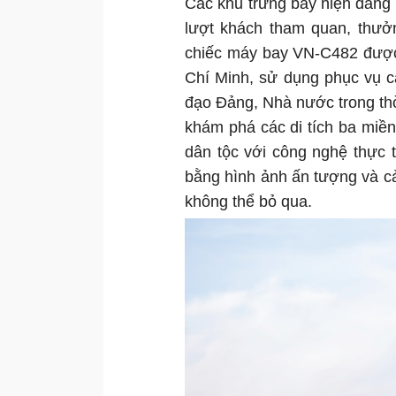
Các khu trưng bày hiện đang 
lượt khách tham quan, thưở
chiếc máy bay VN-C482 được 
Chí Minh, sử dụng phục vụ 
đạo Đảng, Nhà nước trong th
khám phá các di tích ba miền
dân tộc với công nghệ thực
bằng hình ảnh ấn tượng và cả
không thể bỏ qua.