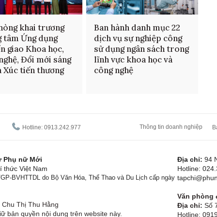
hòng khai trương
Ban hành danh mục 22
g tâm Ứng dụng
dịch vụ sự nghiệp công
n giao Khoa học,
sử dụng ngân sách trong
nghệ, Đổi mới sáng
lĩnh vực khoa học và
à Xúc tiến thương
công nghệ
Thông tin doanh nghiệp
Hotline: 0913.242.977
B
tử Phụ nữ Mới
Địa chỉ:
94 
í thức Việt Nam
Hotline: 024
1/GP-BVHTTDL do Bộ Văn Hóa, Thể Thao và Du Lịch cấp ngày
tapchi@phun
Văn phòng đ
Chu Thị Thu Hằng
Địa chỉ:
Số 7
ữ bản quyền nội dung trên website này.
Hotline: 09