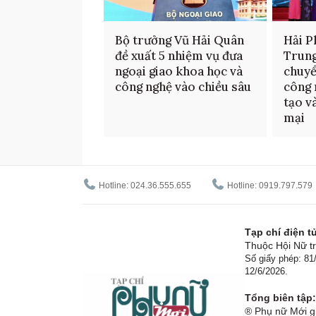
Bộ trưởng Vũ Hải Quân
Hải P
đề xuất 5 nhiệm vụ đưa
Trun
ngoại giao khoa học và
chuyể
công nghệ vào chiều sâu
công 
tạo v
mại
Hotline: 024.36.555.655
Hotline: 0919.797.579
Tạp chí điện 
Thuộc Hội Nữ tr
Số giấy phép: 8
12/6/2026.
Tổng biên tập:
® Phụ nữ Mới gi