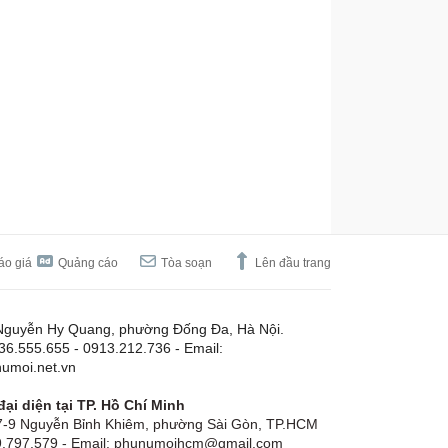
áo giá
Quảng cáo
Tòa soạn
Lên đầu trang
Nguyễn Hy Quang, phường Đống Đa, Hà Nội.
.36.555.655 - 0913.212.736 - Email:
umoi.net.vn
ại diện tại TP. Hồ Chí Minh
-9 Nguyễn Bỉnh Khiêm, phường Sài Gòn, TP.HCM
19.797.579 - Email: phunumoihcm@gmail.com