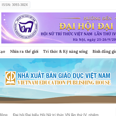
ISSN: 3093-382X
tạo
Nhìn ra thế giới
Tri thức & Kỹ năng sống
Bình đẳng gi
động
Đại hội Đại biểu Hội Nữ trí thức VN lần thứ IV, nhiệm