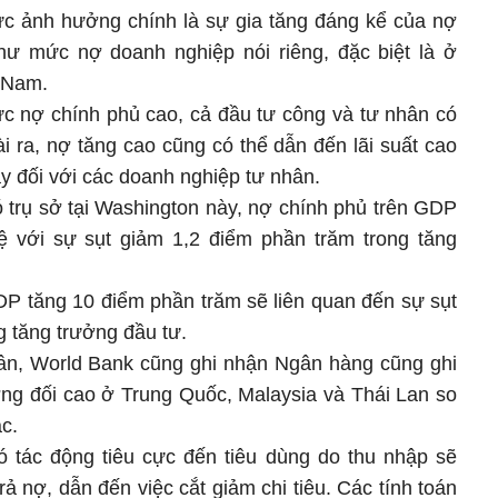
ức ảnh hưởng chính là sự gia tăng đáng kể của nợ
hư mức nợ doanh nghiệp nói riêng, đặc biệt là ở
t Nam.
 nợ chính phủ cao, cả đầu tư công và tư nhân có
i ra, nợ tăng cao cũng có thể dẫn đến lãi suất cao
ay đối với các doanh nghiệp tư nhân.
ó trụ sở tại Washington này, nợ chính phủ trên GDP
ệ với sự sụt giảm 1,2 điểm phần trăm trong tăng
DP tăng 10 điểm phần trăm sẽ liên quan đến sự sụt
g tăng trưởng đầu tư.
ân, World Bank cũng ghi nhận Ngân hàng cũng ghi
ng đối cao ở Trung Quốc, Malaysia và Thái Lan so
ác.
ó tác động tiêu cực đến tiêu dùng do thu nhập sẽ
 nợ, dẫn đến việc cắt giảm chi tiêu. Các tính toán