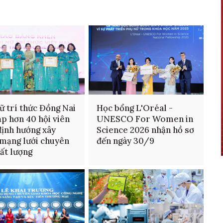
ữ trí thức Đồng Nai
Học bổng L'Oréal -
ạp hơn 40 hội viên
UNESCO For Women in
định hướng xây
Science 2026 nhận hồ sơ
mạng lưới chuyên
đến ngày 30/9
hất lượng