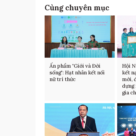
Cùng chuyên mục
Ấn phẩm "Giới và Đời
Hội N
sống": Hạt nhân kết nối
kết n
nữ trí thức
mới, 
dựng 
gia c