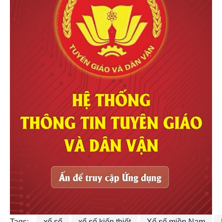
Tags:
xổ số
xổ số kiến thiết
Xổ số miền Nam