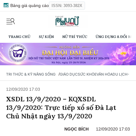
Bảng giá quảng cáo
ISSN: 3093-382X
TRANG CHỦ
SỰ KIỆN
NỮ TRÍ THỨC
ỨNG DỤNG & ĐỔI MỚI
/
TRI THỨC & KỸ NĂNG SỐNG
GIÁO DỤC
SỨC KHỎE
VĂN HÓA
DU LỊCH- Ẩ
12/09/2020 17:03
XSDL 13/9/2020 – KQXSDL
13/9/2020: Trực tiếp xổ số Đà Lạt
Chủ Nhật ngày 13/9/2020
NGỌC BÍCH
12/09/2020 17:03