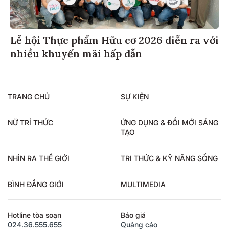
Lễ hội Thực phẩm Hữu cơ 2026 diễn ra với
nhiều khuyến mãi hấp dẫn
TRANG CHỦ
SỰ KIỆN
NỮ TRÍ THỨC
ỨNG DỤNG & ĐỔI MỚI SÁNG
TẠO
NHÌN RA THẾ GIỚI
TRI THỨC & KỸ NĂNG SỐNG
BÌNH ĐẲNG GIỚI
MULTIMEDIA
Hotline tòa soạn
Báo giá
024.36.555.655
Quảng cáo