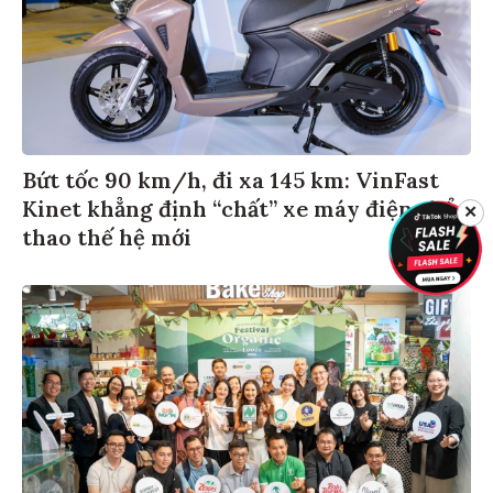
Bứt tốc 90 km/h, đi xa 145 km: VinFast
Kinet khẳng định “chất” xe máy điện thể
✕
thao thế hệ mới