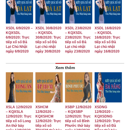
XSDL 6/9/2020 –
XSDL 30/8/2020
XSDL 23/8/2020
XSDL 16/8/2020
KQXSDL
– KQXSDL
– KQXSDL
– KQXSDL
6/9/2020: Trực
30/8/2020: Trực
23/8/2020: Trực
16/8/2020: Trực
tiếp xổ số Đà
tiếp xổ số Đà
tiếp xổ số Đà
tiếp xổ số Đà
Lạt Chủ Nhật
Lạt chủ nhật
Lạt chủ nhật
Lạt chủ nhật
ngày 6/9/2020
ngày 30/8/2020
ngày 23/8/2020
ngày 16/8/2020
Xem thêm
XSLA 12/9/2020
XSHCM
XSBP 12/9/2020
XSDNG
– KQXSLA
12/9/2020 –
– KQXSBP
12/9/2020 –
12/9/2020: Trực
KQXSHCM
12/9/2020: Trực
KQXSDNG
tiếp xổ số Long
12/9/2020: Trực
tiếp xổ số Bình
12/9/2020: Trực
An thứ bảy
tiếp xổ số
Phước thứ bảy
tiếp xổ số Đà