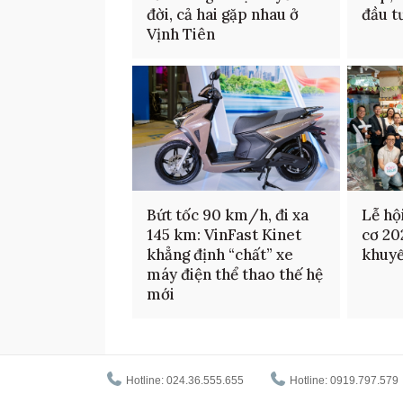
đời, cả hai gặp nhau ở
đầu t
Vịnh Tiên
Bứt tốc 90 km/h, đi xa
Lễ hộ
145 km: VinFast Kinet
cơ 20
khẳng định “chất” xe
khuyế
máy điện thể thao thế hệ
mới
Hotline: 024.36.555.655
Hotline: 0919.797.579