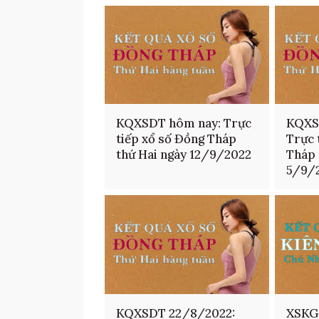
KQXSDT hôm nay: Trực
KQXS
tiếp xổ số Đồng Tháp
Trực 
thứ Hai ngày 12/9/2022
Tháp 
5/9/
KQXSDT 22/8/2022:
XSKG