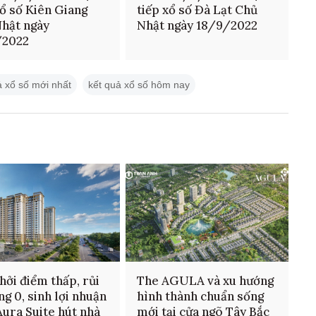
xổ số Kiên Giang
tiếp xổ số Đà Lạt Chủ
hật ngày
Nhật ngày 18/9/2022
/2022
ả xổ số mới nhất
kết quả xổ số hôm nay
hởi điểm thấp, rủi
The AGULA và xu hướng
ng 0, sinh lợi nhuận
hình thành chuẩn sống
Aura Suite hút nhà
mới tại cửa ngõ Tây Bắc