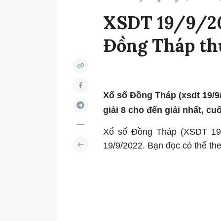
XSDT 19/9/202
Đồng Tháp th
Xổ số Đồng Tháp (xsdt 19/9/
giải 8 cho đến giải nhất, cuố
Xổ số Đồng Tháp (XSDT 19/
19/9/2022. Bạn đọc có thể theo