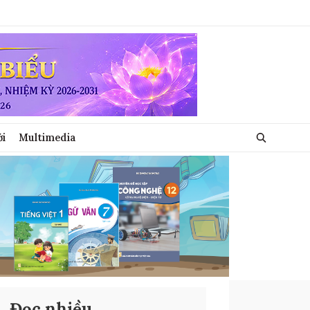
ới
Multimedia
Đọc nhiều