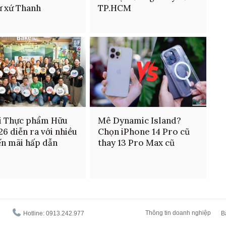
ư xứ Thanh
TP.HCM
i Thực phẩm Hữu
Mê Dynamic Island?
26 diễn ra với nhiều
Chọn iPhone 14 Pro cũ
n mãi hấp dẫn
thay 13 Pro Max cũ
Thông tin doanh nghiệp
Hotline: 0913.242.977
B