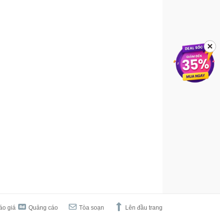
✕
áo giá
Quảng cáo
Tòa soạn
Lên đầu trang