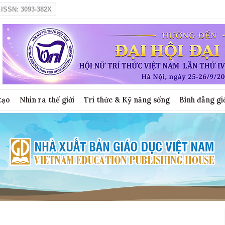
ISSN: 3093-382X
tạo
Nhìn ra thế giới
Tri thức & Kỹ năng sống
Bình đẳng gi