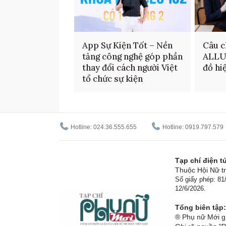
App Sự Kiện Tốt – Nền
Câu c
tảng công nghệ góp phần
ALLU
thay đổi cách người Việt
đồ hi
tổ chức sự kiện
Hotline: 024.36.555.655
Hotline: 0919.797.579
Tạp chí điện 
Thuộc Hội Nữ tr
Số giấy phép: 8
12/6/2026.
Tổng biên tập:
® Phụ nữ Mới gi