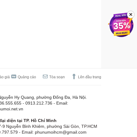
✕
áo giá
Quảng cáo
Tòa soạn
Lên đầu trang
Nguyễn Hy Quang, phường Đống Đa, Hà Nội.
.36.555.655 - 0913.212.736 - Email:
umoi.net.vn
ại diện tại TP. Hồ Chí Minh
-9 Nguyễn Bỉnh Khiêm, phường Sài Gòn, TP.HCM
19.797.579 - Email: phunumoihcm@gmail.com