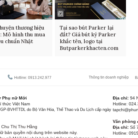
huyện thương hiệu
Tại sao bút Parker lại
: Mô hình thu mua
đắt? Giá bút ký Parker
ệu chuẩn Nhật
khắc tên, logo tại
Butparkerkhacten.com
Thông tin doanh nghiệp
Hotline: 0913.242.977
B
tử Phụ nữ Mới
Địa chỉ:
94 
í thức Việt Nam
Hotline: 024
1/GP-BVHTTDL do Bộ Văn Hóa, Thể Thao và Du Lịch cấp ngày
tapchi@phun
Văn phòng đ
Chu Thị Thu Hằng
Địa chỉ:
Số 7
ữ bản quyền nội dung trên website này.
Hotline: 09