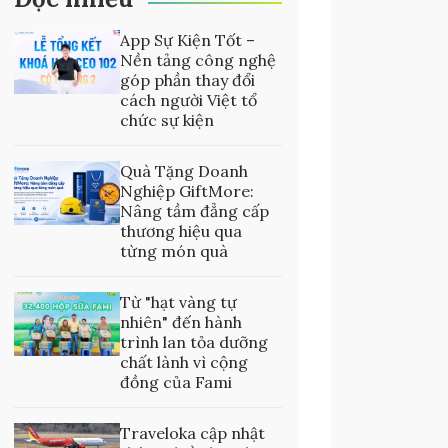
App Sự Kiện Tốt –
Nền tảng công nghệ
góp phần thay đổi
cách người Việt tổ
chức sự kiện
Quà Tặng Doanh
Nghiệp GiftMore:
Nâng tầm đẳng cấp
thương hiệu qua
từng món quà
Từ "hạt vàng tự
nhiên" đến hành
trình lan tỏa dưỡng
chất lành vì cộng
đồng của Fami
Traveloka cập nhật