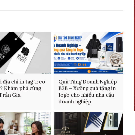
 địa chỉ in tag treo
Quà Tặng Doanh Nghiệp
n? Khám phá cùng
B2B – Xưởng quà tặng in
 Trần Gia
logo cho nhiều nhu cầu
doanh nghiệp