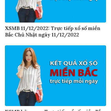
XSMB 11/12/2022: Trực tiếp xổ số miền
Bắc Chủ Nhật ngày 11/12/2022
XSMB hôm nay: Trực tiếp xổ số miền Bắc