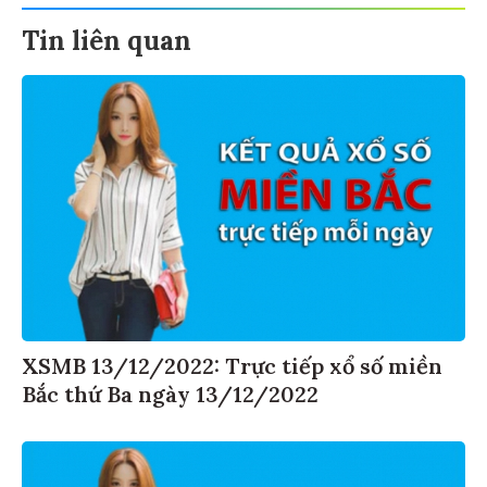
Tin liên quan
XSMB 13/12/2022: Trực tiếp xổ số miền
Bắc thứ Ba ngày 13/12/2022