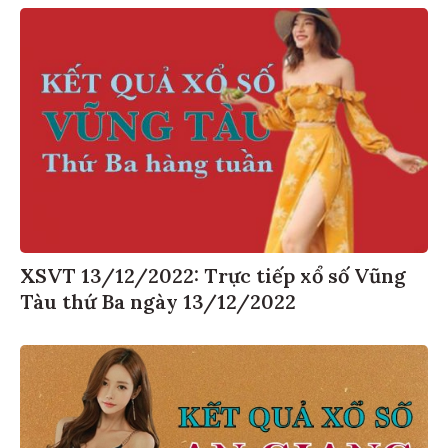
XSVT 13/12/2022: Trực tiếp xổ số Vũng
Tàu thứ Ba ngày 13/12/2022