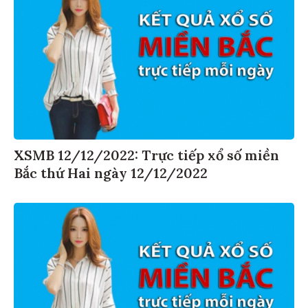
XSMB 12/12/2022: Trực tiếp xổ số miền
Bắc thứ Hai ngày 12/12/2022