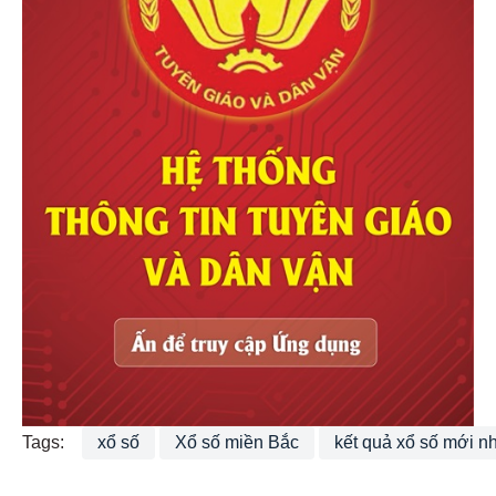
Tags:
xổ số
Xổ số miền Bắc
kết quả xổ số mới n