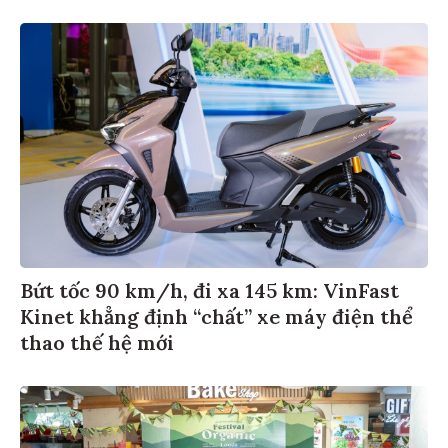
Bứt tốc 90 km/h, đi xa 145 km: VinFast
Kinet khẳng định “chất” xe máy điện thể
thao thế hệ mới