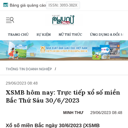
Bảng giá quảng cáo
ISSN: 3093-382X
TRANG CHỦ
SỰ KIỆN
NỮ TRÍ THỨC
ỨNG DỤNG & ĐỔI MỚI
/
THÔNG TIN DOANH NGHIỆP
29/06/2023 08:48
XSMB hôm nay: Trực tiếp xổ số miền
Bắc Thứ Sáu 30/6/2023
MINH THƯ
29/06/2023 08:48
Xổ số miền Bắc ngày 30/6/2023 (XSMB