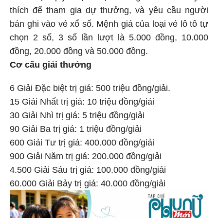
thích để tham gia dự thưởng, và yêu cầu người
bán ghi vào vé xổ số. Mệnh giá của loại vé lô tô tự
chọn 2 số, 3 số lần lượt là 5.000 đồng, 10.000
đồng, 20.000 đồng và 50.000 đồng.
Cơ cấu giải thưởng
6 Giải Đặc biệt trị giá: 500 triệu đồng/giải.
15 Giải Nhất trị giá: 10 triệu
đồng
/giải
30 Giải Nhì trị giá: 5 triệu
đồng
/giải
90 Giải Ba trị giá: 1 triệu
đồng
/giải
600 Giải Tư trị giá: 400.000
đồng
/giải
900 Giải Năm trị giá: 200.000
đồng
/giải
4.500 Giải Sáu trị giá: 100.000
đồng
/giải
60.000 Giải Bảy trị giá: 40.000
đồng
/giải