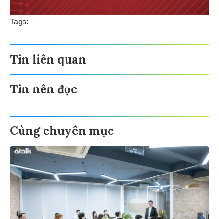
Tags:
Tin liên quan
Tin nên đọc
Cùng chuyên mục