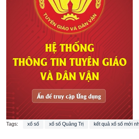
Tags:
xổ số
xổ số Quảng Trị
kết quả xổ số mới n