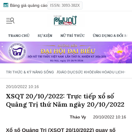
Bảng giá quảng cáo
ISSN: 3093-382X
TRANG CHỦ
SỰ KIỆN
NỮ TRÍ THỨC
ỨNG DỤNG & ĐỔI MỚI
/
TRI THỨC & KỸ NĂNG SỐNG
GIÁO DỤC
SỨC KHỎE
VĂN HÓA
DU LỊCH- Ẩ
20/10/2022 10:16
XSQT 20/10/2022: Trực tiếp xổ số
Quảng Trị thứ Năm ngày 20/10/2022
Thảo Vy
20/10/2022 10:16
Xổ số Quảng Trị (XSQT 20/10/2022) quay số