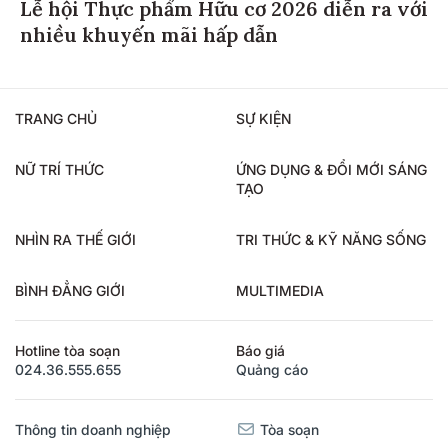
Lễ hội Thực phẩm Hữu cơ 2026 diễn ra với
nhiều khuyến mãi hấp dẫn
TRANG CHỦ
SỰ KIỆN
NỮ TRÍ THỨC
ỨNG DỤNG & ĐỔI MỚI SÁNG
TẠO
NHÌN RA THẾ GIỚI
TRI THỨC & KỸ NĂNG SỐNG
BÌNH ĐẲNG GIỚI
MULTIMEDIA
Hotline tòa soạn
Báo giá
024.36.555.655
Quảng cáo
Thông tin doanh nghiệp
Tòa soạn