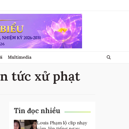
ới
Multimedia
in tức xử phạt
Tin đọc nhiều
Louis Phạm lộ clip nhạy
cảm, lên tiếng ngay