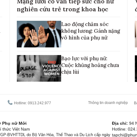
Mạng lưới cố vấn tiếp sức cho nữ
nghiên cứu trẻ trong khoa học
Lao động chăm sóc
h
không lương: Gánh nặng
vô hình của phụ nữ
Bạo lực với phụ nữ:
Cuộc khủng hoảng chưa
chịu lùi
Thông tin doanh nghiệp
Hotline: 0913.242.977
B
tử Phụ nữ Mới
Địa chỉ:
94 
í thức Việt Nam
Hotline: 024
1/GP-BVHTTDL do Bộ Văn Hóa, Thể Thao và Du Lịch cấp ngày
tapchi@phun