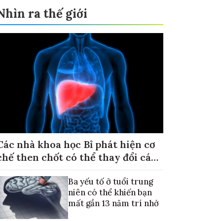
Nhìn ra thế giới
Các nhà khoa học Bỉ phát hiện cơ
chế then chốt có thể thay đổi cách
điều trị ung thư di căn gan
Ba yếu tố ở tuổi trung
niên có thể khiến bạn
mất gần 13 năm trí nhớ