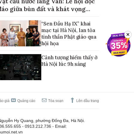
Vật cầu nước làng Vân: Lễ hội độc
đáo giữa bùn đất và khát vọng
mùa màng no đủ
“Sen Đầu Hạ IX” khai
mạc tại Hà Nội, lan tỏa
✕
tinh thần Phật giáo qua
hội họa
Cảnh tượng hiếm thấy ở
Hà Nội lúc 9h sáng
áo giá
Quảng cáo
Tòa soạn
Lên đầu trang
Nguyễn Hy Quang, phường Đống Đa, Hà Nội.
.36.555.655 - 0913.212.736 - Email:
umoi.net.vn