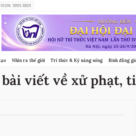
ISSN: 3093-382X
tạo
Nhìn ra thế giới
Tri thức & Kỹ năng sống
Bình đẳng gi
 bài viết về xử phạt, t