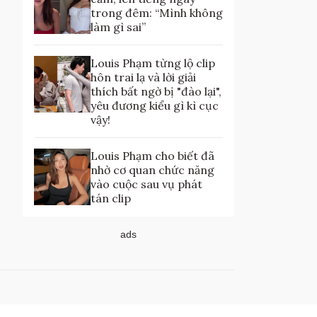
trong đêm: “Mình không
làm gì sai”
Louis Phạm từng lộ clip
hôn trai lạ và lời giải
thích bất ngờ bị "đào lại",
yêu đương kiểu gì kì cục
vậy!
Louis Phạm cho biết đã
nhờ cơ quan chức năng
vào cuộc sau vụ phát
tán clip
ads