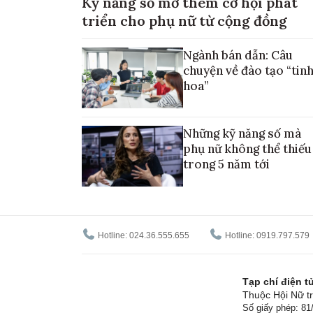
Kỹ năng số mở thêm cơ hội phát
triển cho phụ nữ từ cộng đồng
Ngành bán dẫn: Câu
chuyện về đào tạo “tin
hoa”
Những kỹ năng số mà
phụ nữ không thể thiếu
trong 5 năm tới
Hotline: 024.36.555.655
Hotline: 0919.797.579
Tạp chí điện 
Thuộc Hội Nữ tr
Số giấy phép: 8