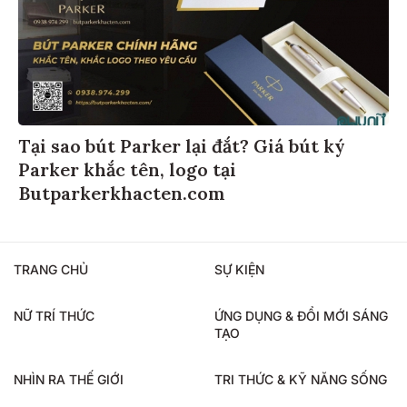
Tại sao bút Parker lại đắt? Giá bút ký
Parker khắc tên, logo tại
Butparkerkhacten.com
TRANG CHỦ
SỰ KIỆN
NỮ TRÍ THỨC
ỨNG DỤNG & ĐỔI MỚI SÁNG
TẠO
NHÌN RA THẾ GIỚI
TRI THỨC & KỸ NĂNG SỐNG