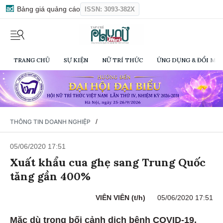
Bảng giá quảng cáo
ISSN: 3093-382X
TRANG CHỦ
SỰ KIỆN
NỮ TRÍ THỨC
ỨNG DỤNG & ĐỔI MỚI
/
THÔNG TIN DOANH NGHIỆP
05/06/2020 17:51
Xuất khẩu cua ghẹ sang Trung Quốc
tăng gần 400%
VIÊN VIÊN (t/h)
05/06/2020 17:51
Mặc dù trong bối cảnh dịch bệnh COVID-19,