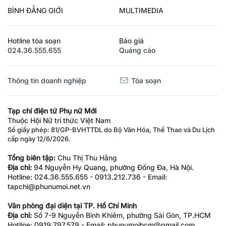
BÌNH ĐẲNG GIỚI
MULTIMEDIA
Hotline tòa soạn
Báo giá
024.36.555.655
Quảng cáo
Thông tin doanh nghiệp
Tòa soạn
Tạp chí điện tử Phụ nữ Mới
Thuộc Hội Nữ trí thức Việt Nam
Số giấy phép: 81/GP-BVHTTDL do Bộ Văn Hóa, Thể Thao và Du Lịch
cấp ngày 12/6/2026.
Tổng biên tập:
Chu Thị Thu Hằng
Địa chỉ:
94 Nguyễn Hy Quang, phường Đống Đa, Hà Nội.
Hotline: 024.36.555.655 - 0913.212.736 - Email:
tapchi@phunumoi.net.vn
Văn phòng đại diện tại TP. Hồ Chí Minh
Địa chỉ:
Số 7-9 Nguyễn Bỉnh Khiêm, phường Sài Gòn, TP.HCM
Hotline: 0919.797.579 - Email: phunumoihcm@gmail.com