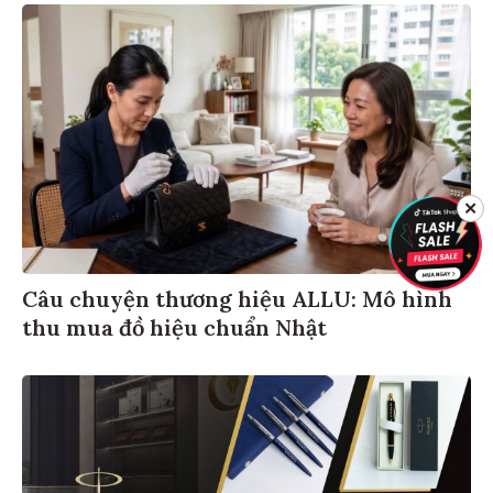
✕
Câu chuyện thương hiệu ALLU: Mô hình
thu mua đồ hiệu chuẩn Nhật