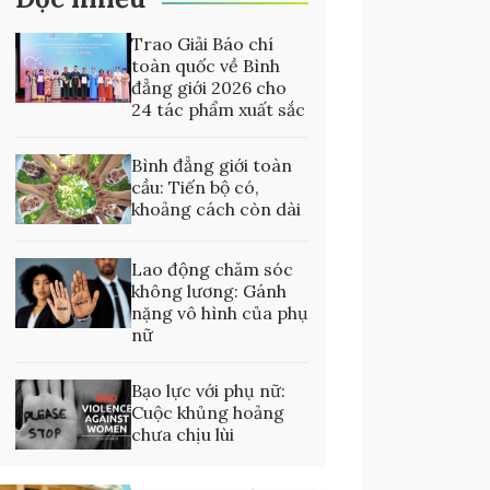
Trao Giải Báo chí
toàn quốc về Bình
đẳng giới 2026 cho
24 tác phẩm xuất sắc
Bình đẳng giới toàn
cầu: Tiến bộ có,
khoảng cách còn dài
Lao động chăm sóc
không lương: Gánh
nặng vô hình của phụ
nữ
Bạo lực với phụ nữ:
Cuộc khủng hoảng
chưa chịu lùi