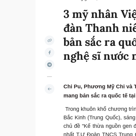
3 mỹ nhân Việ
đàn Thanh niê
bản sắc ra qu
nghệ sĩ nước 
Chi Pu, Phương Mỹ Chi và T
mang bản sắc ra quốc tế tại
Trong khuôn khổ chương trìn
Bắc Kinh (Trung Quốc), sáng 
chủ đề "Kế thừa nguồn gen đ
nhất T.Ư Đoàn TNCS Trung 