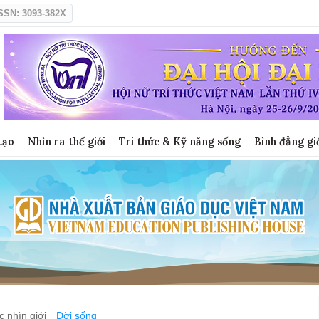
SSN: 3093-382X
tạo
Nhìn ra thế giới
Tri thức & Kỹ năng sống
Bình đẳng gi
 nhìn giới
Đời sống