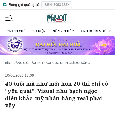
Bảng giá quảng cáo
ISSN: 3093-382X
TRANG CHỦ
SỰ KIỆN
NỮ TRÍ THỨC
ỨNG DỤNG & ĐỔI MỚI
/
BÌNH ĐẲNG GIỚI
CHÍNH SÁCH
GÓC NHÌN GIỚI
ĐỜI SỐNG
10/06/2026 13:06
40 tuổi mà như mới hơn 20 thì chỉ có
“yêu quái”: Visual như bạch ngọc
điêu khắc, mỹ nhân hàng real phải
vậy