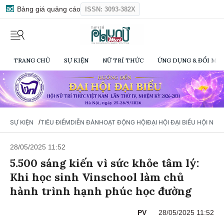
Bảng giá quảng cáo
ISSN: 3093-382X
TRANG CHỦ
SỰ KIỆN
NỮ TRÍ THỨC
ỨNG DỤNG & ĐỔI MỚI
/
SỰ KIỆN
TIÊU ĐIỂM
DIỄN ĐÀN
HOẠT ĐỘNG HỘI
ĐẠI HỘI ĐẠI BIỂU HỘI NỮ 
28/05/2025 11:52
5.500 sáng kiến vì sức khỏe tâm lý:
Khi học sinh Vinschool làm chủ
hành trình hạnh phúc học đường
PV
28/05/2025 11:52