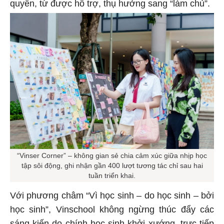
quyền, từ được hỗ trợ, thụ hưởng sang “làm chủ”.
“Vinser Corner” – không gian sẻ chia cảm xúc giữa nhịp học
tập sôi động, ghi nhận gần 400 lượt tương tác chỉ sau hai
tuần triển khai.
Với phương châm “Vì học sinh – do học sinh – bởi
học sinh”, Vinschool không ngừng thúc đẩy các
sáng kiến do chính học sinh khởi xướng, trực tiếp