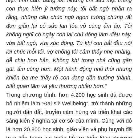
con thực hiện ý tưởng này,
tôi
bất ngờ nhận ra
rằng, những câu chúc ngủ ngon tưởng chừng rất
đơn giản lại có sức lan tỏa vô cùng ấm áp.
Tôi
không nghĩ có ngày con lại chủ động làm điều này,
vừa bất ngờ, vừa xúc động. Từ khi con bắt đầu nói
lời chúc mỗi tối, vợ chồng
tôi
cảm thấy nhẹ nhàng,
dễ chịu hơn hẳn. Không khí trong nhà cũng gần
gũi, ấm cúng hơn. Một hành động nhỏ thôi nhưng
khiến ba mẹ thấy rõ con đang dần trưởng thành,
biết quan tâm và yêu thương nhiều hơn."
Trong chương trình, hơn 4.200 học sinh đã được
bổ nhiệm làm “Đại sứ Wellbeing”, trở thành những
người dẫn dắt, truyền cảm hứng và triển khai các
sáng kiến ý nghĩa tại cơ sở của mình. Cùng với đó
là hơn 20.800 học sinh, giáo viên và phụ huynh đã
trực tiếp tham gia hoặc hỗ trợ triển khai chương