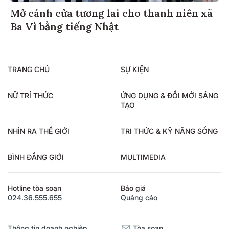
Mở cánh cửa tương lai cho thanh niên xã
Ba Vì bằng tiếng Nhật
TRANG CHỦ
SỰ KIỆN
NỮ TRÍ THỨC
ỨNG DỤNG & ĐỔI MỚI SÁNG
TẠO
NHÌN RA THẾ GIỚI
TRI THỨC & KỸ NĂNG SỐNG
BÌNH ĐẲNG GIỚI
MULTIMEDIA
Hotline tòa soạn
Báo giá
024.36.555.655
Quảng cáo
Thông tin doanh nghiệp
Tòa soạn