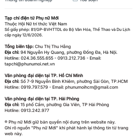
Tạp chí điện tử Phụ nữ Mới
Thuộc Hội Nữ trí thức Việt Nam
Số giấy phép: 81/GP-BVHTTDL do Bộ Văn Hóa, Thể Thao và Du Lịch
cấp ngày 12/6/2026.
Tổng biên tập:
Chu Thị Thu Hằng
Địa chỉ:
94 Nguyễn Hy Quang, phường Đống Đa, Hà Nội.
Hotline: 024.36.555.655 - 0913.212.736 - Email:
tapchi@phunumoi.net.vn
Văn phòng đại diện tại TP. Hồ Chí Minh
Địa chỉ:
Số 7-9 Nguyễn Bỉnh Khiêm, phường Sài Gòn, TP.HCM
Hotline: 0919.797.579 - Email: phunumoihcm@gmail.com
Văn phòng đại diện tại TP. Hải Phòng
Địa chỉ:
15 phố Cấm, phường Gia Viên, TP Hải Phòng
Hotline: 0913.242.977
® Phụ nữ Mới giữ bản quyền nội dung trên website này.
Ghi rõ nguồn "Phụ nữ Mới" khi phát hành lại thông tin từ trang
web này.