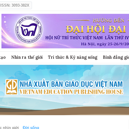
ISSN: 3093-382X
tạo
Nhìn ra thế giới
Tri thức & Kỹ năng sống
Bình đẳng gi
 nhìn giới
Đời sống