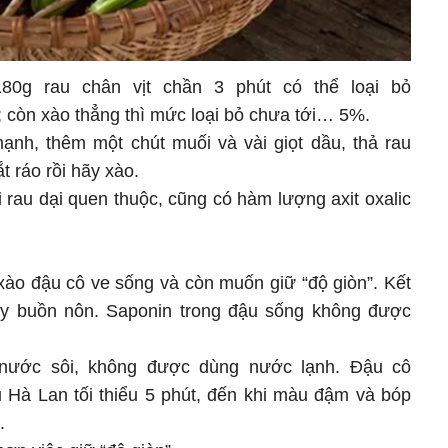
80g rau chân vịt chần 3 phút có thể loại bỏ
; còn xào thẳng thì mức loại bỏ chưa tới… 5%.
nh, thêm một chút muối và vài giọt dầu, thả rau
ắt ráo rồi hãy xào.
 rau dại quen thuộc, cũng có hàm lượng axit oxalic
xào đậu cô ve sống và còn muốn giữ “độ giòn”. Kết
y buồn nôn. Saponin trong đậu sống không được
nước sôi, không được dùng nước lạnh. Đậu cô
ậu Hà Lan tối thiểu 5 phút, đến khi màu đậm và bóp
.