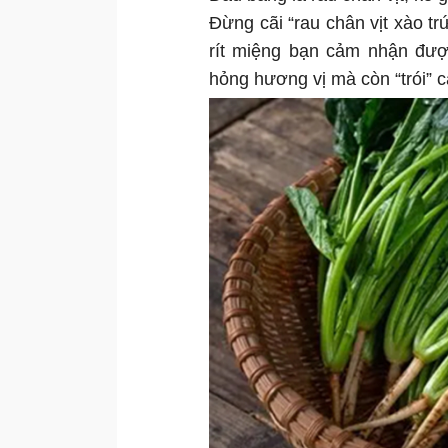
Đừng cãi “rau chân vịt xào t
rít miệng bạn cảm nhận được
hỏng hương vị mà còn “trói” 