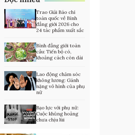
Trao Giải Báo chí
toàn quốc về Bình
đẳng giới 2026 cho
24 tác phẩm xuất sắc
Bình đẳng giới toàn
cầu: Tiến bộ có,
khoảng cách còn dài
Lao động chăm sóc
không lương: Gánh
nặng vô hình của phụ
nữ
Bạo lực với phụ nữ:
Cuộc khủng hoảng
chưa chịu lùi