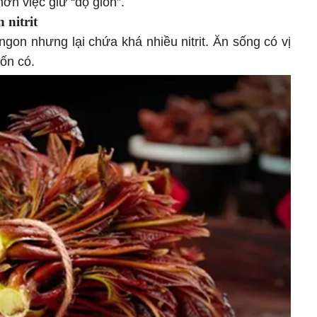
ơn việc giữ “độ giòn”.
 nitrit
on nhưng lại chứa khá nhiều nitrit. Ăn sống có vị
vốn có.