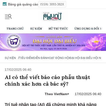
Bảng giá quảng cáo
ISSN: 3093-382X
TRANG CHỦ
SỰ KIỆN
NỮ TRÍ THỨC
ỨNG DỤNG & ĐỔI MỚI
/
SỰ KIỆN
TIÊU ĐIỂM
DIỄN ĐÀN
HOẠT ĐỘNG HỘI
ĐẠI HỘI ĐẠI BIỂU HỘI NỮ 
17/02/2025 06:40
AI có thể viết báo cáo phẫu thuật
chính xác hơn cả bác sỹ?
Theo VietNam+
17/02/2025 06:40
Trí tuệ nhân tạo (AI) đã chứng minh khả năng