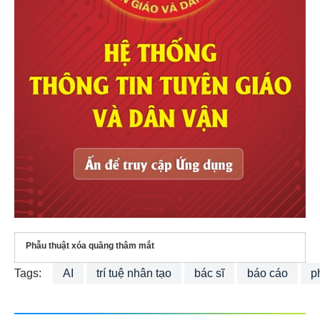
Phẫu thuật xóa quầng thâm mắt
Tags:
AI
trí tuệ nhân tạo
bác sĩ
báo cáo
p