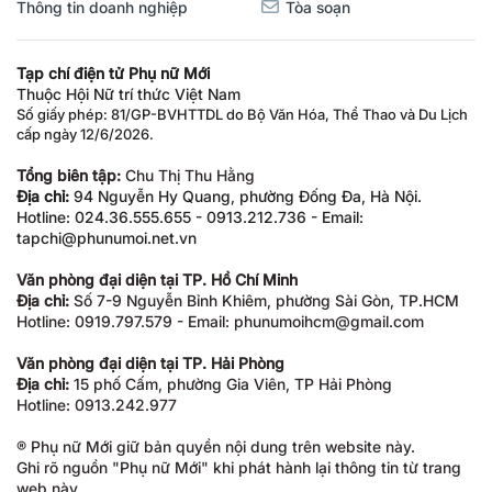
Thông tin doanh nghiệp
Tòa soạn
Tạp chí điện tử Phụ nữ Mới
Thuộc Hội Nữ trí thức Việt Nam
Số giấy phép: 81/GP-BVHTTDL do Bộ Văn Hóa, Thể Thao và Du Lịch
cấp ngày 12/6/2026.
Tổng biên tập:
Chu Thị Thu Hằng
Địa chỉ:
94 Nguyễn Hy Quang, phường Đống Đa, Hà Nội.
Hotline: 024.36.555.655 - 0913.212.736 - Email:
tapchi@phunumoi.net.vn
Văn phòng đại diện tại TP. Hồ Chí Minh
Địa chỉ:
Số 7-9 Nguyễn Bỉnh Khiêm, phường Sài Gòn, TP.HCM
Hotline: 0919.797.579 - Email: phunumoihcm@gmail.com
Văn phòng đại diện tại TP. Hải Phòng
Địa chỉ:
15 phố Cấm, phường Gia Viên, TP Hải Phòng
Hotline: 0913.242.977
® Phụ nữ Mới giữ bản quyền nội dung trên website này.
Ghi rõ nguồn "Phụ nữ Mới" khi phát hành lại thông tin từ trang
web này.