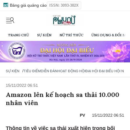
Bảng giá quảng cáo
ISSN: 3093-382X
TRANG CHỦ
SỰ KIỆN
NỮ TRÍ THỨC
ỨNG DỤNG & ĐỔI MỚI
/
SỰ KIỆN
TIÊU ĐIỂM
DIỄN ĐÀN
HOẠT ĐỘNG HỘI
ĐẠI HỘI ĐẠI BIỂU HỘI NỮ 
15/11/2022 06:51
Amazon lên kế hoạch sa thải 10.000
nhân viên
PV
15/11/2022 06:51
Thông tin về việc sa thải xuất hiện trong bối