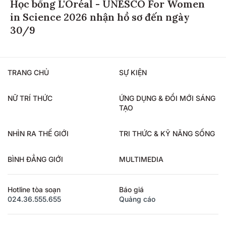
Học bổng L'Oréal - UNESCO For Women
in Science 2026 nhận hồ sơ đến ngày
30/9
TRANG CHỦ
SỰ KIỆN
NỮ TRÍ THỨC
ỨNG DỤNG & ĐỔI MỚI SÁNG
TẠO
NHÌN RA THẾ GIỚI
TRI THỨC & KỸ NĂNG SỐNG
BÌNH ĐẲNG GIỚI
MULTIMEDIA
Hotline tòa soạn
Báo giá
024.36.555.655
Quảng cáo