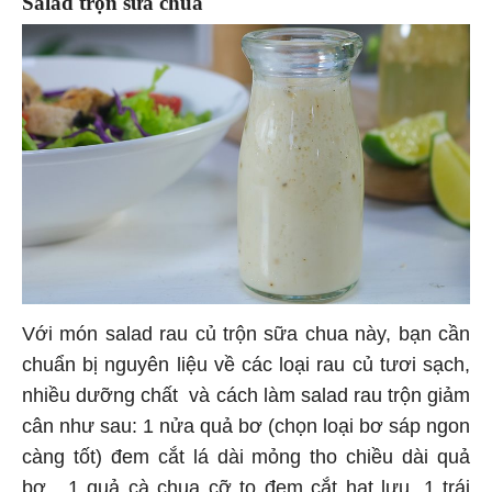
Salad trộn sữa chua
Với món salad rau củ trộn sữa chua này, bạn cần
chuẩn bị nguyên liệu về các loại rau củ tươi sạch,
nhiều dưỡng chất và cách làm salad rau trộn giảm
cân như sau: 1 nửa quả bơ (chọn loại bơ sáp ngon
càng tốt) đem cắt lá dài mỏng tho chiều dài quả
bơ, 1 quả cà chua cỡ to đem cắt hạt lựu, 1 trái