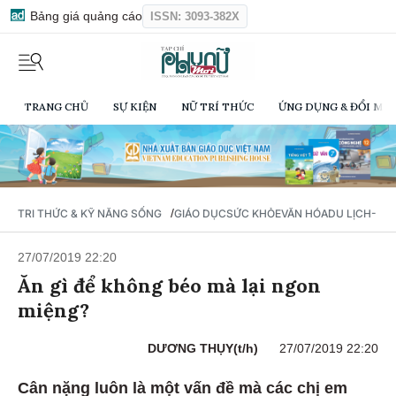
Bảng giá quảng cáo
ISSN: 3093-382X
TRANG CHỦ
SỰ KIỆN
NỮ TRÍ THỨC
ỨNG DỤNG & ĐỔI MỚI
/
TRI THỨC & KỸ NĂNG SỐNG
GIÁO DỤC
SỨC KHỎE
VĂN HÓA
DU LỊCH- Ẩ
27/07/2019 22:20
Ăn gì để không béo mà lại ngon
miệng?
DƯƠNG THỤY(t/h)
27/07/2019 22:20
Cân nặng luôn là một vấn đề mà các chị em