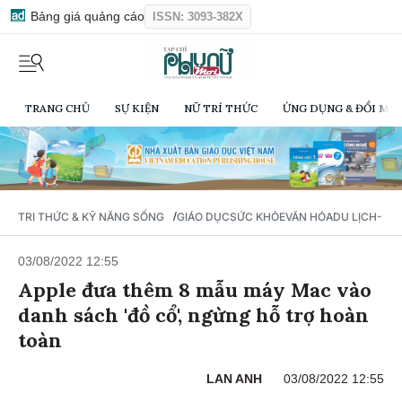
Bảng giá quảng cáo
ISSN: 3093-382X
TRANG CHỦ
SỰ KIỆN
NỮ TRÍ THỨC
ỨNG DỤNG & ĐỔI MỚI
/
TRI THỨC & KỸ NĂNG SỐNG
GIÁO DỤC
SỨC KHỎE
VĂN HÓA
DU LỊCH- Ẩ
03/08/2022 12:55
Apple đưa thêm 8 mẫu máy Mac vào
danh sách 'đồ cổ', ngừng hỗ trợ hoàn
toàn
LAN ANH
03/08/2022 12:55