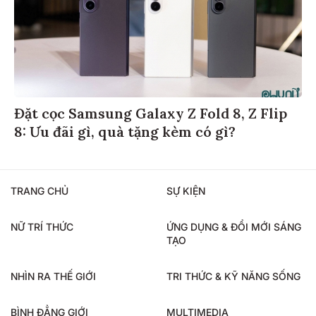
Đặt cọc Samsung Galaxy Z Fold 8, Z Flip
8: Ưu đãi gì, quà tặng kèm có gì?
TRANG CHỦ
SỰ KIỆN
NỮ TRÍ THỨC
ỨNG DỤNG & ĐỔI MỚI SÁNG
TẠO
NHÌN RA THẾ GIỚI
TRI THỨC & KỸ NĂNG SỐNG
BÌNH ĐẲNG GIỚI
MULTIMEDIA