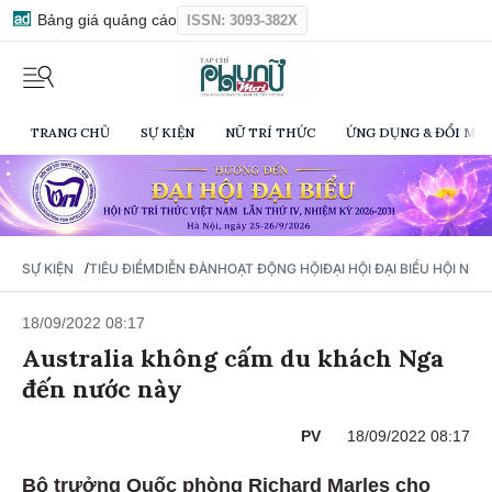
Bảng giá quảng cáo
ISSN: 3093-382X
TRANG CHỦ
SỰ KIỆN
NỮ TRÍ THỨC
ỨNG DỤNG & ĐỔI MỚI
/
SỰ KIỆN
TIÊU ĐIỂM
DIỄN ĐÀN
HOẠT ĐỘNG HỘI
ĐẠI HỘI ĐẠI BIỂU HỘI NỮ 
18/09/2022 08:17
Australia không cấm du khách Nga
đến nước này
PV
18/09/2022 08:17
Bộ trưởng Quốc phòng Richard Marles cho