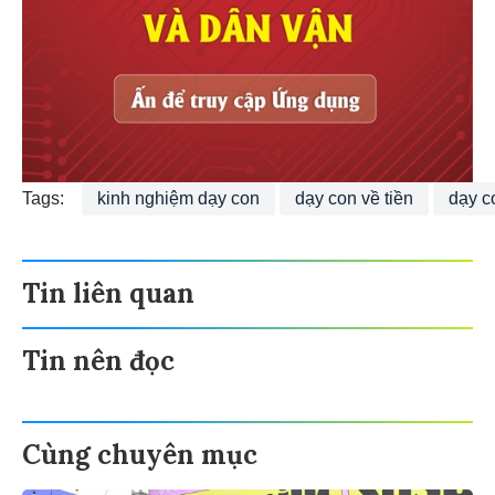
Tags:
kinh nghiệm dạy con
dạy con về tiền
dạy co
Tin liên quan
Tin nên đọc
Cùng chuyên mục