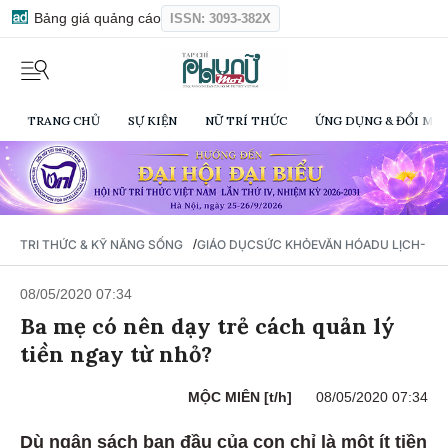
Bảng giá quảng cáo
ISSN: 3093-382X
TRANG CHỦ
SỰ KIỆN
NỮ TRÍ THỨC
ỨNG DỤNG & ĐỔI MỚI
/
TRI THỨC & KỸ NĂNG SỐNG
GIÁO DỤC
SỨC KHỎE
VĂN HÓA
DU LỊCH- Ẩ
08/05/2020 07:34
Ba mẹ có nên dạy trẻ cách quản lý
tiền ngay từ nhỏ?
MỘC MIÊN [t/h]
08/05/2020 07:34
Dù ngân sách ban đầu của con chỉ là một ít tiền