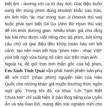
biệt âm - dương với ca từ day dứt. Giai điệu buồn
vang lên trong phim đúng khoảnh khắc cao trào,
khi linh hồn “ác ma” trong Sun Ji (YoonA thủ vai)
buộc phải tạm biệt Gil Gu (Ahn Bo Hyun thủ vai)
để rời khỏi dương gian. Nhiều khán giả cho rằng
bài hát như được viết riêng cho bộ phim, bởi từng
câu chữ và giai điệu đều khớp hoàn hảo với bối
cảnh, tạo nên màn kết hợp “phim Hàn - nhạc Việt”
vừa bất ngờ vừa bùng nổ cảm xúc trên màn ảnh.
Ngoài ra, để giữ trọn tinh thần gốc của bộ phim,
Em Xinh Tinh Quái
vẫn phát hành phiên bản phụ
đề với OST (nhạc phim) nguyên bản của Hàn
Quốc cho những khán giả muốn thưởng thức ngôn
ngữ gốc. Trong khi đó, ca khúc “Lời Tạm Biệt
Chưa Nói” chỉ xuất hiện ở bản lồng tiếng của Uyển
Ân và Ma Ran Đô, mang đến trải nghiệm mới cho