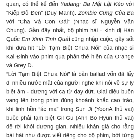
quan, có thể kể đến
Yadang: Ba Mặt Lật Kèo
với
“Kiếp Đỏ Đen” (Duy Mạnh),
Zombie Cưng Của Ba
với “Cha Và Con Gái” (Nhạc sĩ Nguyễn Văn
Chung). Gần đây nhất, bộ phim hài - kinh dị Hàn
i
Quốc
Em Xinh Tinh Quá
cũng nhập cuộc, gây sốt
khi đưa hit “Lời Tạm Biệt Chưa Nói” của nhạc sĩ
Kai Đinh vào phim qua phần thể hiện của Orange
và Grey D.
“Lời Tạm Biệt Chưa Nói” là bản ballad vốn đã lấy
đi nhiều nước mắt của người nghe khi nói về sự ly
biệt âm - dương với ca từ day dứt. Giai điệu buồn
vang lên trong phim đúng khoảnh khắc cao trào,
khi linh hồn “ác ma” trong Sun Ji (YoonA thủ vai)
buộc phải tạm biệt Gil Gu (Ahn Bo Hyun thủ vai)
để rời khỏi dương gian. Nhiều khán giả cho rằng
bài hát như được viết riêng cho bộ phim, bởi từng