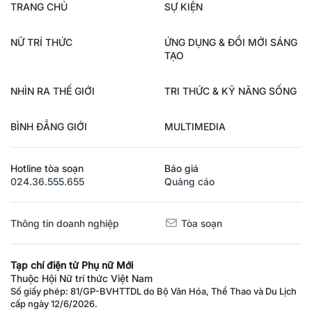
TRANG CHỦ
SỰ KIỆN
NỮ TRÍ THỨC
ỨNG DỤNG & ĐỔI MỚI SÁNG
TẠO
NHÌN RA THẾ GIỚI
TRI THỨC & KỸ NĂNG SỐNG
BÌNH ĐẲNG GIỚI
MULTIMEDIA
Hotline tòa soạn
Báo giá
024.36.555.655
Quảng cáo
Thông tin doanh nghiệp
Tòa soạn
Tạp chí điện tử Phụ nữ Mới
Thuộc Hội Nữ trí thức Việt Nam
Số giấy phép: 81/GP-BVHTTDL do Bộ Văn Hóa, Thể Thao và Du Lịch
cấp ngày 12/6/2026.