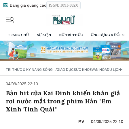
Bảng giá quảng cáo
ISSN: 3093-382X
TRANG CHỦ
SỰ KIỆN
NỮ TRÍ THỨC
ỨNG DỤNG & ĐỔI MỚI
/
TRI THỨC & KỸ NĂNG SỐNG
GIÁO DỤC
SỨC KHỎE
VĂN HÓA
DU LỊCH- Ẩ
04/09/2025 22:10
Bản hit của Kai Đinh khiến khán giả
rơi nước mắt trong phim Hàn "Em
Xinh Tinh Quái"
P.V
04/09/2025 22:10