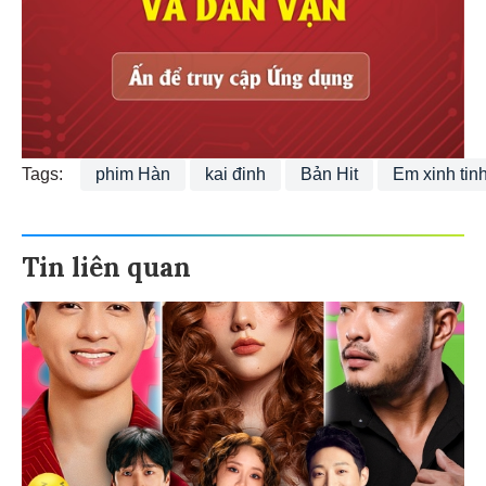
Tags:
phim Hàn
kai đinh
Bản Hit
Em xinh tin
Tin liên quan