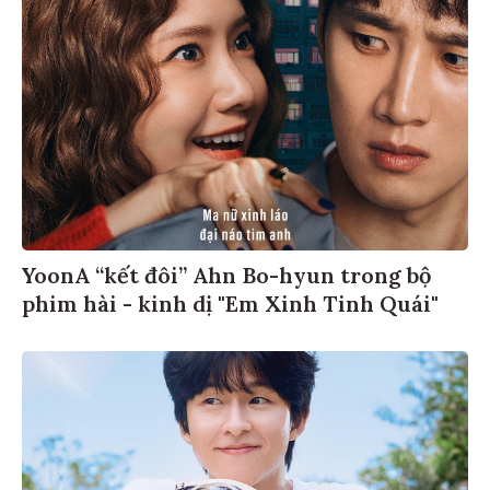
YoonA “kết đôi” Ahn Bo-hyun trong bộ
phim hài - kinh dị "Em Xinh Tinh Quái"