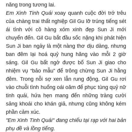
năng trong tương lai.
Em Xinh Tinh Quái
xoay quanh cuộc đời trớ trêu
của chàng trai thất nghiệp Gil Gu lỡ trúng tiếng sét
ái tình với cô hàng xóm xinh đẹp Sun Ji mới
chuyển đến. Gil Gu bắt đầu sốc nặng khi phát hiện
Sun Ji ban ngày là một nàng thơ dịu dàng, nhưng
ban đêm lại hoá quỷ hung hăng vào mỗi 2 giờ
sáng. Gil Gu bất ngờ được bố Sun Ji giao cho
nhiệm vụ “bảo mẫu” để trông chừng Sun Ji hằng
đêm. Trong nỗi sợ xen lẫn rung động, Gil Gu rơi
vào chuỗi tình huống oái oăm để phục tùng quỷ nữ
tinh quái, hứa hẹn mang đến những tràng cười
sảng khoái cho khán giả, nhưng cũng không kém
phần cảm xúc.
"Em Xinh Tinh Quái" đang chiếu tại rạp với hai bản
phụ đề và lồng tiếng.