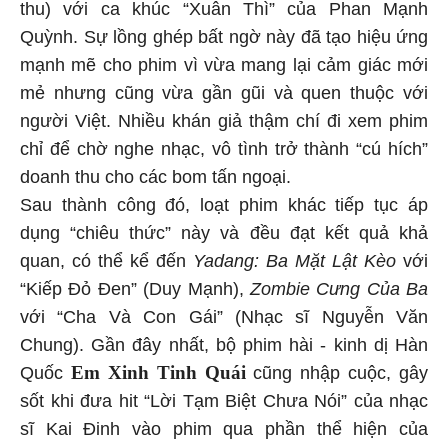
thu) với ca khúc “Xuân Thì” của Phan Mạnh
Quỳnh. Sự lồng ghép bất ngờ này đã tạo hiệu ứng
mạnh mẽ cho phim vì vừa mang lại cảm giác mới
mẻ nhưng cũng vừa gần gũi và quen thuộc với
người Việt. Nhiều khán giả thậm chí đi xem phim
chỉ để chờ nghe nhạc, vô tình trở thành “cú hích”
doanh thu cho các bom tấn ngoại.
Sau thành công đó, loạt phim khác tiếp tục áp
dụng “chiêu thức” này và đều đạt kết quả khả
quan, có thể kể đến
Yadang: Ba Mặt Lật Kèo
với
“Kiếp Đỏ Đen” (Duy Mạnh),
Zombie Cưng Của Ba
với “Cha Và Con Gái” (Nhạc sĩ Nguyễn Văn
Chung). Gần đây nhất, bộ phim hài - kinh dị Hàn
Em Xinh Tinh Quái
Quốc
cũng nhập cuộc, gây
sốt khi đưa hit “Lời Tạm Biệt Chưa Nói” của nhạc
sĩ Kai Đinh vào phim qua phần thể hiện của