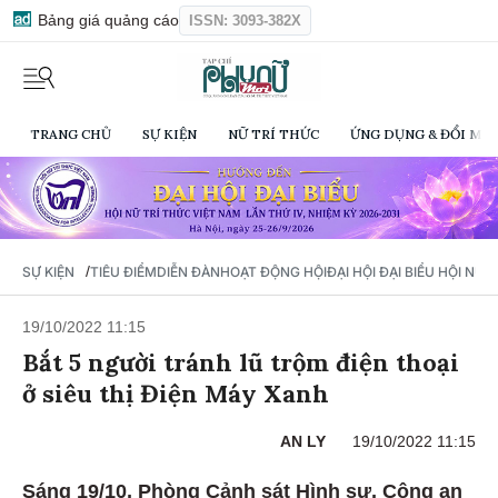
Bảng giá quảng cáo
ISSN: 3093-382X
TRANG CHỦ
SỰ KIỆN
NỮ TRÍ THỨC
ỨNG DỤNG & ĐỔI MỚI
/
SỰ KIỆN
TIÊU ĐIỂM
DIỄN ĐÀN
HOẠT ĐỘNG HỘI
ĐẠI HỘI ĐẠI BIỂU HỘI NỮ 
19/10/2022 11:15
Bắt 5 người tránh lũ trộm điện thoại
ở siêu thị Điện Máy Xanh
AN LY
19/10/2022 11:15
Sáng 19/10, Phòng Cảnh sát Hình sự, Công an