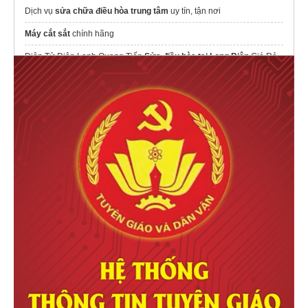
Dịch vụ
sửa chữa điều hòa trung tâm
uy tín, tận nơi
Máy cắt sắt
chính hãng
Điện Tử Điện Lạnh Quang Tiến
Sửa điều hòa tại Long Biên
Giá Rẻ,
Uy Tín
dịch vụ
https://thosuadienlanhbachkhoa.com/
thosuadienlanhbachkhoa uy tín giá rẻ
suadienmayantam chuyên
sửa điều hòa hà nội
uy tín giá rẻ
Báo giá
điều hòa Casper 12000
mẫu mới 2026
máy hút bụi sàn nhà máy công nghiệp
Thành phố điện máy