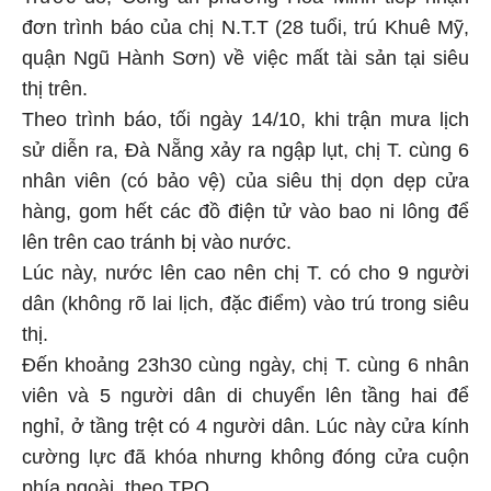
đơn trình báo của chị N.T.T (28 tuổi, trú Khuê Mỹ,
quận Ngũ Hành Sơn) về việc mất tài sản tại siêu
thị trên.
Theo trình báo, tối ngày 14/10, khi trận mưa lịch
sử diễn ra, Đà Nẵng xảy ra ngập lụt, chị T. cùng 6
nhân viên (có bảo vệ) của siêu thị dọn dẹp cửa
hàng, gom hết các đồ điện tử vào bao ni lông để
lên trên cao tránh bị vào nước.
Lúc này, nước lên cao nên chị T. có cho 9 người
dân (không rõ lai lịch, đặc điểm) vào trú trong siêu
thị.
Đến khoảng 23h30 cùng ngày, chị T. cùng 6 nhân
viên và 5 người dân di chuyển lên tầng hai để
nghỉ, ở tầng trệt có 4 người dân. Lúc này cửa kính
cường lực đã khóa nhưng không đóng cửa cuộn
phía ngoài, theo TPO.