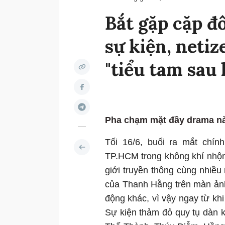
Bắt gặp cặp đô
sự kiện, neti
"tiểu tam sau 
Pha chạm mặt đầy drama nà
Tối 16/6, buổi ra mắt chí
TP.HCM trong không khí nhộn
giới truyền thông cùng nhiều 
của Thanh Hằng trên màn ảnh 
động khác, vì vậy ngay từ kh
Sự kiện thảm đỏ quy tụ dàn 