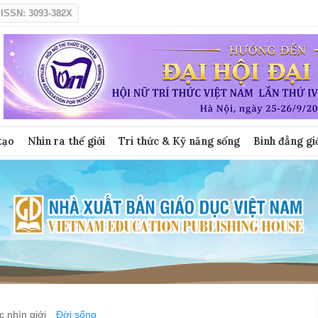
ISSN: 3093-382X
tạo
Nhìn ra thế giới
Tri thức & Kỹ năng sống
Bình đẳng gi
 nhìn giới
Đời sống