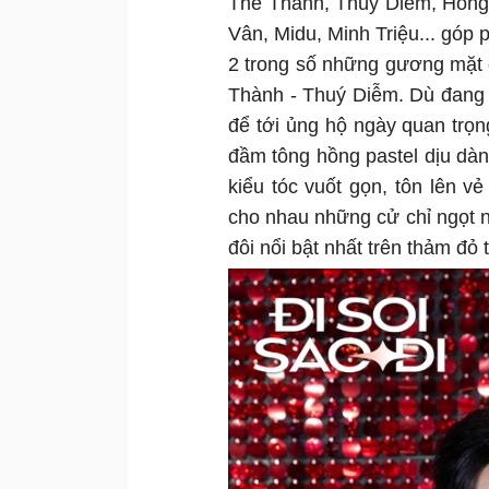
Thế Thành, Thúy Diễm, Hồng
Vân, Midu, Minh Triệu... góp 
2 trong số những gương mặt 
Thành - Thuý Diễm. Dù đang 
để tới ủng hộ ngày quan trọn
đầm tông hồng pastel dịu dàn
kiểu tóc vuốt gọn, tôn lên v
cho nhau những cử chỉ ngọt n
đôi nổi bật nhất trên thảm đỏ 