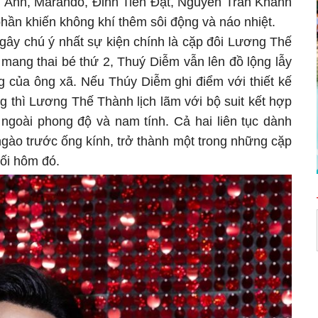
 Ánh, Marando, Đinh Tiến Đạt, Nguyễn Trần Khánh
phần khiến không khí thêm sôi động và náo nhiệt.
gây chú ý nhất sự kiện chính là cặp đôi Lương Thế
mang thai bé thứ 2, Thuý Diễm vẫn lên đồ lộng lẫy
g của ông xã. Nếu Thúy Diễm ghi điểm với thiết kế
g thì Lương Thế Thành lịch lãm với bộ suit kết hợp
ẻ ngoài phong độ và nam tính. Cả hai liên tục dành
gào trước ống kính, trở thành một trong những cặp
tối hôm đó.