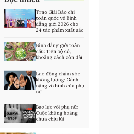
Trao Giải Báo chí
toàn quốc về Bình
đẳng giới 2026 cho
24 tác phẩm xuất sắc
Bình đẳng giới toàn
cầu: Tiến bộ có,
khoảng cách còn dài
Lao động chăm sóc
không lương: Gánh
nặng vô hình của phụ
nữ
Bạo lực với phụ nữ:
Cuộc khủng hoảng
chưa chịu lùi