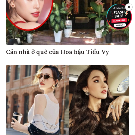
✕
Căn nhà ở quê của Hoa hậu Tiểu Vy