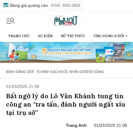
Bảng giá quảng cáo
ISSN: 3093-382X
TRANG CHỦ
SỰ KIỆN
NỮ TRÍ THỨC
ỨNG DỤNG & ĐỔI MỚI
/
BÌNH ĐẲNG GIỚI
CHÍNH SÁCH
GÓC NHÌN GIỚI
ĐỜI SỐNG
01/03/2026 21:08
Bất ngờ lý do Lô Văn Khánh tung tin
công an "tra tấn, đánh người ngất xỉu
tại trụ sở”
Trang Anh
01/03/2026 21:08