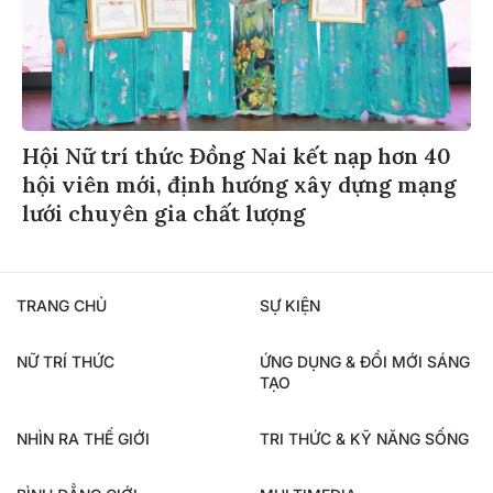
Hội Nữ trí thức Đồng Nai kết nạp hơn 40
hội viên mới, định hướng xây dựng mạng
lưới chuyên gia chất lượng
TRANG CHỦ
SỰ KIỆN
NỮ TRÍ THỨC
ỨNG DỤNG & ĐỔI MỚI SÁNG
TẠO
NHÌN RA THẾ GIỚI
TRI THỨC & KỸ NĂNG SỐNG
BÌNH ĐẲNG GIỚI
MULTIMEDIA