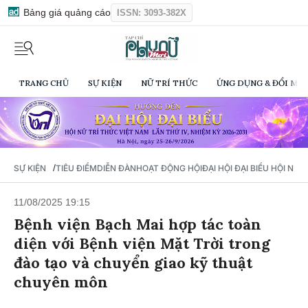
Bảng giá quảng cáo
ISSN: 3093-382X
TRANG CHỦ
SỰ KIỆN
NỮ TRÍ THỨC
ỨNG DỤNG & ĐỔI MỚI
/
SỰ KIỆN
TIÊU ĐIỂM
DIỄN ĐÀN
HOẠT ĐỘNG HỘI
ĐẠI HỘI ĐẠI BIỂU HỘI NỮ 
11/08/2025 19:15
Bệnh viện Bạch Mai hợp tác toàn
diện với Bệnh viện Mặt Trời trong
đào tạo và chuyển giao kỹ thuật
chuyên môn